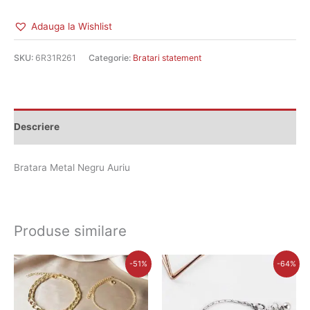
Adauga la Wishlist
SKU:
6R31R261
Categorie:
Bratari statement
Descriere
Bratara Metal Negru Auriu
Produse similare
Prețul
Prețul
Prețul
Prețul
-51%
-64%
inițial
curent
inițial
curent
a
este:
a
este:
fost:
33,00 lei.
fost:
31,00 lei.
68,00 lei.
85,00 lei.