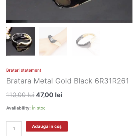
Bratari statement
Bratara Metal Gold Black 6R31R261
110,00
lei
47,00
lei
Availability:
În stoc
Adaugă în coș