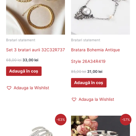
Bratari statement
Bratari statement
Set 3 bratari aurii 32C32R737
Bratara Bohemia Antique
68,00
lei
33,00
lei
Style 26A34R419
Adaugă în coș
85,00
lei
31,00
lei
Adaugă în coș
Adauga la Wishlist
Adauga la Wishlist
Prețul
Prețul
Prețul
Prețul
-63%
-57%
inițial
curent
inițial
curent
a
este:
a
este:
fost:
46,00 lei.
fost:
47,00 lei.