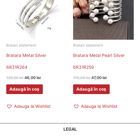
125,00 lei.
110,00 lei.
Bratari statement
Bratari statement
Bratara Metal Silver
Bratara Metal Pearl Silver
6R31R264
6R31R259
125,00
lei
46,00
lei
110,00
lei
47,00
lei
Adaugă în coș
Adaugă în coș
Adauga la Wishlist
Adauga la Wishlist
LEGAL