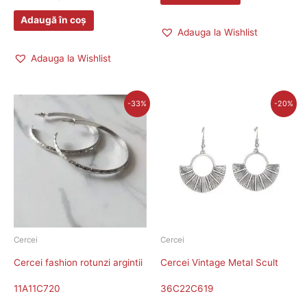
Adaugă în coș
Adauga la Wishlist
Adauga la Wishlist
Prețul
Prețul
Prețul
Prețul
-33%
-20%
inițial
curent
inițial
curent
a
este:
a
este:
fost:
30,00 lei.
fost:
28,00 lei.
45,00 lei.
35,00 lei.
Cercei
Cercei
Cercei fashion rotunzi argintii
Cercei Vintage Metal Scult
11A11C720
36C22C619