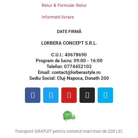
Retur & Formular Retur
Informatii livrare
DATE FIRMĂ
LORBERA CONCEPT S.R.L.
C.U.I.: 40678690
Program de lucru: 09:00 - 16:00
Telefon: 0774452102
Email: contact@lorberastyle.ro
Sediu Social: Cluj-Napoca, Donath 200
F
T
Y
I
S
a
w
o
n
k
c
i
u
s
y
e
t
t
t
p
b
t
u
a
e
o
e
b
g
Transport GRATUIT pentru comenzi mari mari de 200 LEI.
o
r
e
r