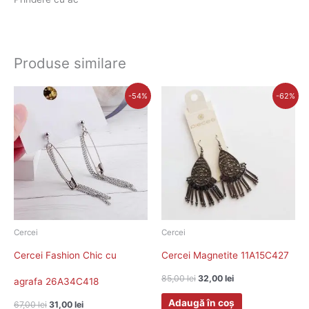
Produse similare
Prețul
Prețul
Prețul
Prețul
-54%
-62%
inițial
curent
inițial
curent
a
este:
a
este:
fost:
31,00 lei.
fost:
32,00 lei.
67,00 lei.
85,00 lei.
Cercei
Cercei
Cercei Fashion Chic cu
Cercei Magnetite 11A15C427
85,00
lei
32,00
lei
agrafa 26A34C418
Adaugă în coș
67,00
lei
31,00
lei