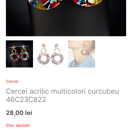
Cercei
Cercei acrilic multicolori curcubeu
46C23C822
28,00
lei
Stoc epuizat