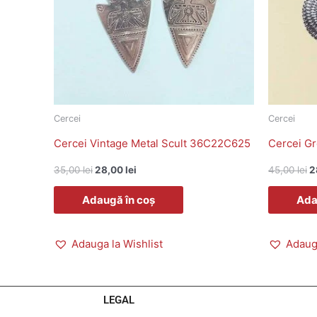
Cercei
Cercei
Cercei Vintage Metal Scult 36C22C625
Cercei G
35,00
lei
28,00
lei
45,00
lei
2
Adaugă în coș
Ada
Adauga la Wishlist
Adauga
LEGAL