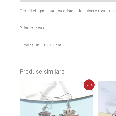
Cercei eleganti aurii cu cristale de culoare rosu rubi
Prindere: cu ac
Dimensiuni: 3 x 1,5 cm
Produse similare
Prețul
Prețul
P
-20%
inițial
curent
in
a
este:
a
fost:
28,00 lei.
fo
35,00 lei.
4