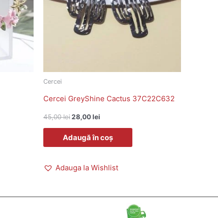
Cercei
Cercei GreyShine Cactus 37C22C632
45,00
lei
28,00
lei
Adaugă în coș
Adauga la Wishlist