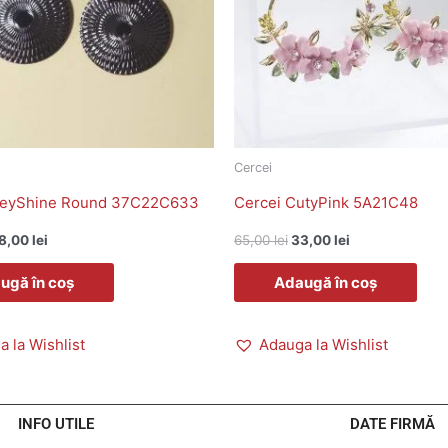
Cercei
reyShine Round 37C22C633
Cercei CutyPink 5A21C48
8,00
lei
65,00
lei
33,00
lei
ugă în coș
Adaugă în coș
 la Wishlist
Adauga la Wishlist
INFO UTILE
DATE FIRMĂ