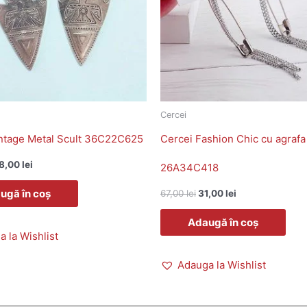
Cercei
intage Metal Scult 36C22C625
Cercei Fashion Chic cu agrafa
8,00
lei
26A34C418
ugă în coș
67,00
lei
31,00
lei
Adaugă în coș
 la Wishlist
Adauga la Wishlist