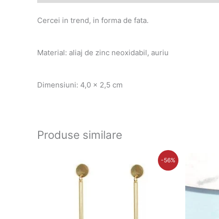
Cercei in trend, in forma de fata.
Material: aliaj de zinc neoxidabil, auriu
Dimensiuni: 4,0 x 2,5 cm
Produse similare
Prețul
Prețul
P
-56%
inițial
curent
in
a
este:
a
fost:
35,00 lei.
fo
80,00 lei.
3