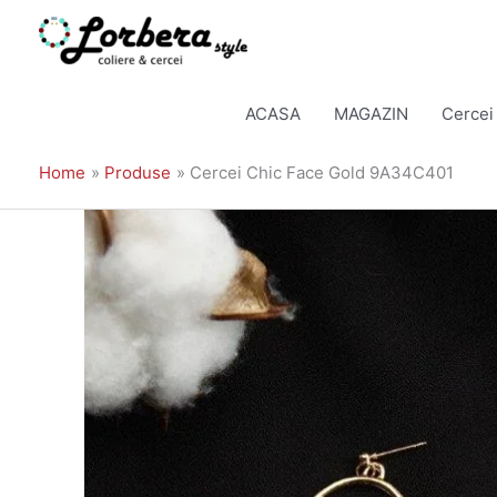
Skip
to
ACASA
MAGAZIN
Cercei
content
Home
Produse
Cercei Chic Face Gold 9A34C401