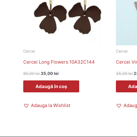
Cercei
Cercei
Cercei Long Flowers 10A32C144
Cercei V
80,00
lei
35,00
lei
35,00
lei
2
Adaugă în coș
Ada
Adauga la Wishlist
Adauga