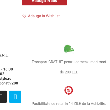
Adaugă în coș
Adauga la Wishlist
.R.L.
Transport GRATUIT pentru comenzi mari mari
0
 - 16:00
de 200 LEI.
102
tyle.ro
 Donath 200
I
S
n
k
Posibilitate de retur in 14 ZILE de la Achizitie.
s
y