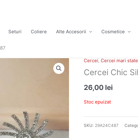
Seturi
Coliere
Alte Accesorii
Cosmetice
487
Cercei
,
Cercei mari stat
Cercei Chic S
26,00
lei
Stoc epuizat
SKU:
29A24C487
Catego