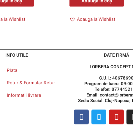
ugă în coș
Adaugă în coș
 la Wishlist
Adauga la Wishlist
INFO UTILE
DATE FIRMĂ
LORBERA CONCEPT S
Plata
C.U.I.: 4067869
Retur & Formular Retur
Program de lucru: 09:00
Telefon: 0774452
Informatii livrare
Email: contact@lorberas
Sediu Social: Cluj-Napoca,
F
T
Y
a
w
o
c
i
u