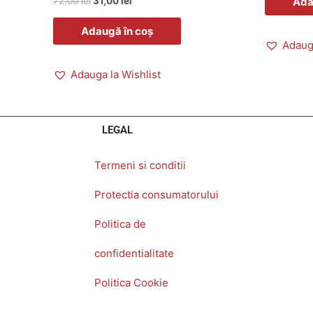
Ada
72,00
lei
31,00
lei
Adaugă în coș
Adauga
Adauga la Wishlist
LEGAL
Termeni si conditii
Protectia consumatorului
Politica de
confidentialitate
Politica Cookie