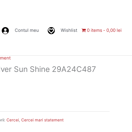
Contul meu
Wishlist
0 items
0,00 lei
ement
ilver Sun Shine 29A24C487
rii:
Cercei
,
Cercei mari statement