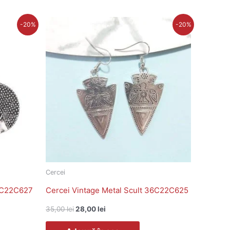
Prețul
Prețul
-20%
-20%
inițial
curent
a
este:
fost:
28,00 lei.
35,00 lei.
Cercei
36C22C627
Cercei Vintage Metal Scult 36C22C625
35,00
lei
28,00
lei