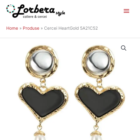
Main
Skip
to
Men
Home
Produse
Cercei HeartGold 5A21C52
content