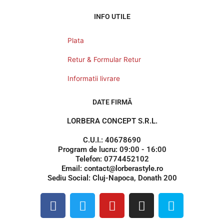
INFO UTILE
Plata
Retur & Formular Retur
Informatii livrare
DATE FIRMĂ
LORBERA CONCEPT S.R.L.
C.U.I.: 40678690
Program de lucru: 09:00 - 16:00
Telefon: 0774452102
Email: contact@lorberastyle.ro
Sediu Social: Cluj-Napoca, Donath 200
F
T
Y
I
S
a
w
o
n
k
c
i
u
s
y