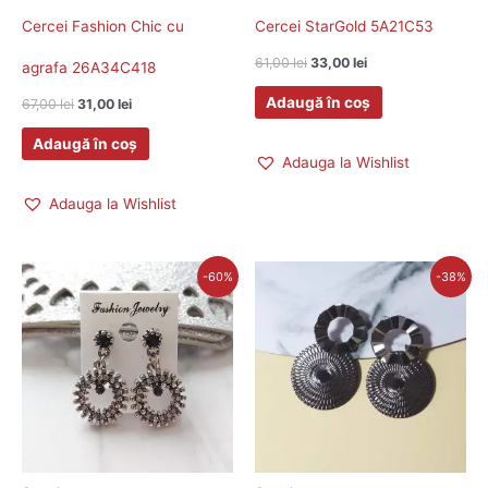
Cercei Fashion Chic cu
Cercei StarGold 5A21C53
61,00
lei
33,00
lei
agrafa 26A34C418
Adaugă în coș
67,00
lei
31,00
lei
Adaugă în coș
Adauga la Wishlist
Adauga la Wishlist
Prețul
Prețul
Prețul
Prețul
-60%
-38%
inițial
curent
inițial
curent
a
este:
a
este:
fost:
29,00 lei.
fost:
28,00 lei.
72,00 lei.
45,00 lei.