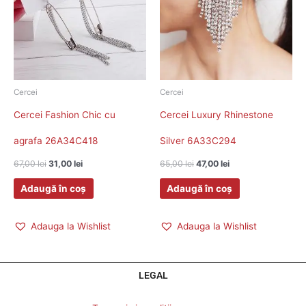
Cercei
Cercei
Cercei Fashion Chic cu
Cercei Luxury Rhinestone
agrafa 26A34C418
Silver 6A33C294
67,00
lei
31,00
lei
65,00
lei
47,00
lei
Adaugă în coș
Adaugă în coș
Adauga la Wishlist
Adauga la Wishlist
LEGAL