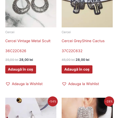
Cercei
Cercei
Cercei Vintage Metal Scult
Cercei GreyShine Cactus
36C22C626
37C22C632
35,00
lei
28,00
lei
45,00
lei
28,00
lei
Adaugă în coș
Adaugă în coș
Adauga la Wishlist
Adauga la Wishlist
Prețul
Prețul
Prețul
Prețul
-54%
-28%
inițial
curent
inițial
curent
a
este:
a
este:
fost:
31,00 lei.
fost:
47,00 lei.
67,00 lei.
65,00 lei.