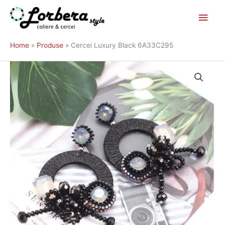
Main
Skip
to
Men
Home
Produse
Cercei Luxury Black 6A33C295
content