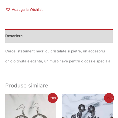
Adauga la Wishlist
Descriere
Cercei statement negri cu cristalate si pietre, un accesoriu
chic o tinuta eleganta, un must-have pentru o ocazie speciala.
Produse similare
Prețul
Prețul
Prețul
Prețul
-20%
-38%
inițial
curent
inițial
curent
a
este:
a
este:
fost:
28,00 lei.
fost:
28,00 lei.
35,00 lei.
45,00 lei.