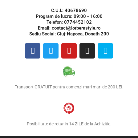
C.U.I.: 40678690
Program de lucru: 09:00 - 16:00
Telefon: 0774452102
Email: contact@lorberastyle.ro
Sediu Social: Cluj-Napoca, Donath 200
F
T
Y
I
S
a
w
o
n
k
c
i
u
s
y
e
t
t
t
p
b
t
u
a
e
o
e
b
g
Transport GRATUIT pentru comenzi mari mari de 200 LEI.
o
r
e
r
k
a
m
Posibilitate de retur in 14 ZILE de la Achizitie.