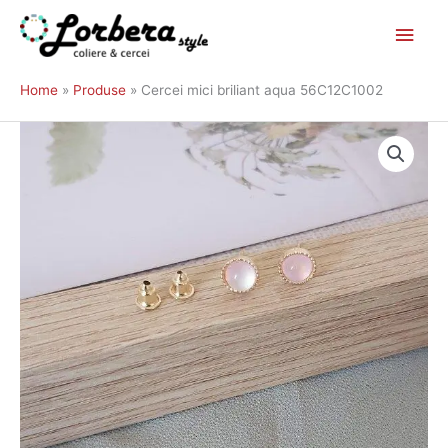
Main
Skip
to
Men
Home
Produse
Cercei mici briliant aqua 56C12C1002
content