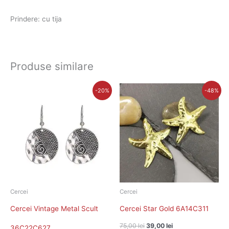
Prindere: cu tija
Produse similare
Prețul
Prețul
Prețul
Prețul
-20%
-48%
inițial
curent
inițial
curent
a
este:
a
este:
fost:
28,00 lei.
fost:
39,00 lei.
35,00 lei.
75,00 lei.
Cercei
Cercei
Cercei Vintage Metal Scult
Cercei Star Gold 6A14C311
75,00
lei
39,00
lei
36C22C627