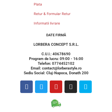
Plata
Retur & Formular Retur
Informatii livrare
DATE FIRMĂ
LORBERA CONCEPT S.R.L.
C.U.I.: 40678690
Program de lucru: 09:00 - 16:00
Telefon: 0774452102
Email: contact@lorberastyle.ro
Sediu Social: Cluj-Napoca, Donath 200
F
T
Y
I
S
a
w
o
n
k
c
i
u
s
y
e
t
t
t
p
b
t
u
a
e