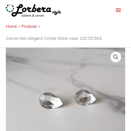
Main
Skip
to
Men
Home
Produse
content
Cercei mici eleganti Cristal Shine clear 32C12C565