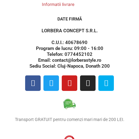
Informatii livrare
DATE FIRMĂ
LORBERA CONCEPT S.R.L.
C.U.I.: 40678690
Program de lucru: 09:00 - 16:00
Telefon: 0774452102
Email: contact@lorberastyle.ro
Sediu Social: Cluj-Napoca, Donath 200
F
T
Y
I
S
a
w
o
n
k
c
i
u
s
y
e
t
t
t
p
b
t
u
a
e
o
e
b
g
Transport GRATUIT pentru comenzi mari mari de 200 LEI.
o
r
e
r
k
a