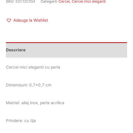
SKU:
32C12C554
Categorii:
Cercei
,
Cercei mici eleganti
Adauga la Wishlist
Descriere
Cercei mici eleganti cu perla
Dimensiuni: 0,7×0,7 cm
Matrial: aliaj inox, perla acrilica
Prindere: cu tija