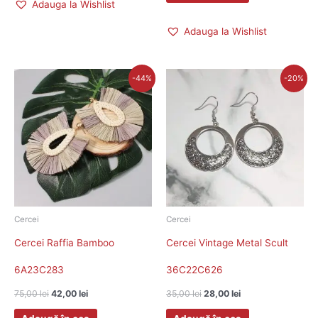
Adauga la Wishlist
Adauga la Wishlist
Prețul
Prețul
Prețul
Prețul
-44%
-20%
inițial
curent
inițial
curent
a
este:
a
este:
fost:
42,00 lei.
fost:
28,00 lei.
75,00 lei.
35,00 lei.
Cercei
Cercei
Cercei Raffia Bamboo
Cercei Vintage Metal Scult
6A23C283
36C22C626
75,00
lei
42,00
lei
35,00
lei
28,00
lei