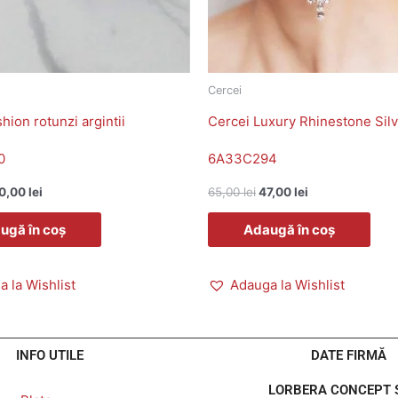
Cercei
hion rotunzi argintii
Cercei Luxury Rhinestone Sil
0
6A33C294
0,00
lei
65,00
lei
47,00
lei
ugă în coș
Adaugă în coș
 la Wishlist
Adauga la Wishlist
INFO UTILE
DATE FIRMĂ
LORBERA CONCEPT S