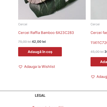
Cercei
Cercei
Cercei Raffia Bamboo 6A23C283
Cercei fas
75,00
lei
42,00
lei
11A11C72
Adaugă în coș
45,00
lei
3
Ada
Adauga la Wishlist
Adauga
LEGAL