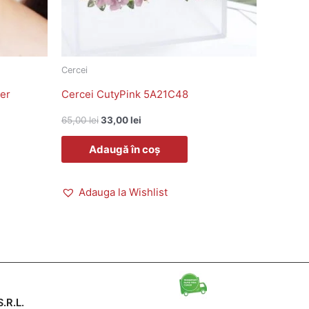
Cercei
ver
Cercei CutyPink 5A21C48
65,00
lei
33,00
lei
Adaugă în coș
Adauga la Wishlist
.R.L.