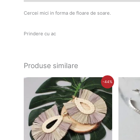
Cercei mici in forma de floare de soare.
Prindere cu ac
Produse similare
Prețul
Prețul
P
-44%
inițial
curent
in
a
este:
a
fost:
42,00 lei.
fo
75,00 lei.
4