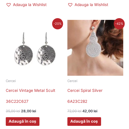
Adauga la Wishlist
Adauga la Wishlist
Prețul
Prețul
Prețul
Prețul
-20%
-42%
inițial
curent
inițial
curent
a
este:
a
este:
fost:
28,00 lei.
fost:
42,00 lei.
35,00 lei.
72,00 lei.
Cercei
Cercei
Cercei Vintage Metal Scult
Cercei Spiral Silver
36C22C627
6A23C282
35,00
lei
28,00
lei
72,00
lei
42,00
lei
Adaugă în coș
Adaugă în coș