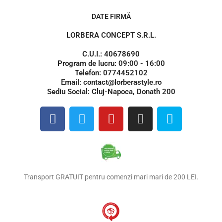
DATE FIRMĂ
LORBERA CONCEPT S.R.L.
C.U.I.: 40678690
Program de lucru: 09:00 - 16:00
Telefon: 0774452102
Email: contact@lorberastyle.ro
Sediu Social: Cluj-Napoca, Donath 200
F
T
Y
I
S
a
w
o
n
k
c
i
u
s
y
e
t
t
t
p
b
t
u
a
e
o
e
b
g
Transport GRATUIT pentru comenzi mari mari de 200 LEI.
o
r
e
r
k
a
m