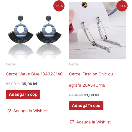
Prețul
Prețul
Prețul
Prețul
-59%
-54%
inițial
curent
inițial
curent
a
este:
a
este:
fost:
35,00 lei.
fost:
31,00 lei.
85,00 lei.
67,00 lei.
Cercei
Cercei
Cercei Wave Blue 10A32C140
Cercei Fashion Chic cu
85,00
lei
35,00
lei
agrafa 26A34C418
Adaugă în coș
67,00
lei
31,00
lei
Adaugă în coș
Adauga la Wishlist
Adauga la Wishlist