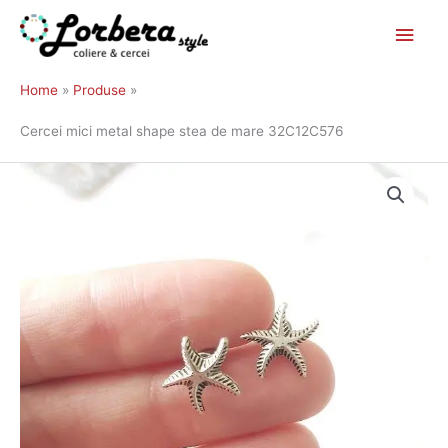
Main
Skip
to
Men
Home
Produse
content
Cercei mici metal shape stea de mare 32C12C576