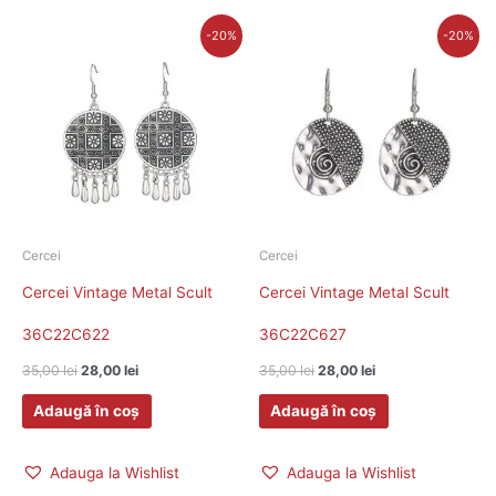
Prețul
Prețul
Prețul
Prețul
-20%
-20%
inițial
curent
inițial
curent
a
este:
a
este:
fost:
28,00 lei.
fost:
28,00 lei.
35,00 lei.
35,00 lei.
Cercei
Cercei
Cercei Vintage Metal Scult
Cercei Vintage Metal Scult
36C22C622
36C22C627
35,00
lei
28,00
lei
35,00
lei
28,00
lei
Adaugă în coș
Adaugă în coș
Adauga la Wishlist
Adauga la Wishlist