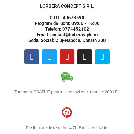
LORBERA CONCEPT S.R.L.
C.U.I.: 40678690
Program de lucru: 09:00 - 16:00
Telefon: 0774452102
Email: contact@lorberastyle.ro
Sediu Social: Cluj-Napoca, Donath 200
F
T
Y
I
S
a
w
o
n
k
c
i
u
s
y
e
t
t
t
p
b
t
u
a
e
o
e
b
g
Transport GRATUIT pentru comenzi mari mari de 200 LEI.
o
r
e
r
k
a
m
Posibilitate de retur in 14 ZILE de la Achizitie.