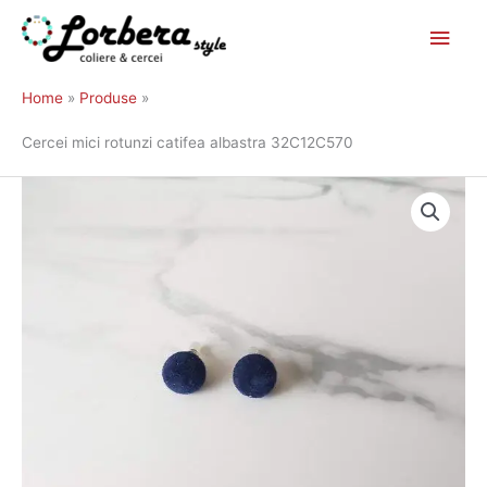
Main
Skip
to
Men
Home
Produse
content
Cercei mici rotunzi catifea albastra 32C12C570