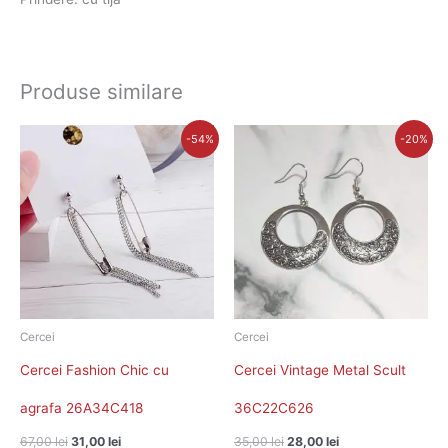
Produse similare
Prețul
Prețul
Prețul
Prețul
-54%
-20%
inițial
curent
inițial
curent
a
este:
a
este:
fost:
31,00 lei.
fost:
28,00 lei.
67,00 lei.
35,00 lei.
Cercei
Cercei
Cercei Fashion Chic cu
Cercei Vintage Metal Scult
agrafa 26A34C418
36C22C626
67,00
lei
31,00
lei
35,00
lei
28,00
lei