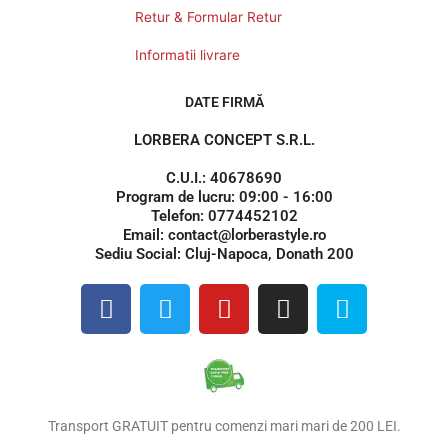
Retur & Formular Retur
Informatii livrare
DATE FIRMĂ
LORBERA CONCEPT S.R.L.
C.U.I.: 40678690
Program de lucru: 09:00 - 16:00
Telefon: 0774452102
Email: contact@lorberastyle.ro
Sediu Social: Cluj-Napoca, Donath 200
F
T
Y
I
S
a
w
o
n
k
c
i
u
s
y
e
t
t
t
p
b
t
u
a
e
o
e
b
g
Transport GRATUIT pentru comenzi mari mari de 200 LEI.
o
r
e
r