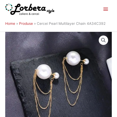
Main
Skip
to
Men
Home
Produse
Cercei Pearl Multilayer Chain 4A34C392
content