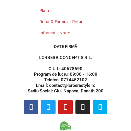
Plata
Retur & Formular Retur
Informatii livrare
DATE FIRMĂ
LORBERA CONCEPT S.R.L.
C.U.I.: 40678690
Program de lucru: 09:00 - 16:00
Telefon: 0774452102
Email: contact@lorberastyle.ro
Sediu Social: Cluj-Napoca, Donath 200
F
T
Y
I
S
a
w
o
n
k
c
i
u
s
y
e
t
t
t
p