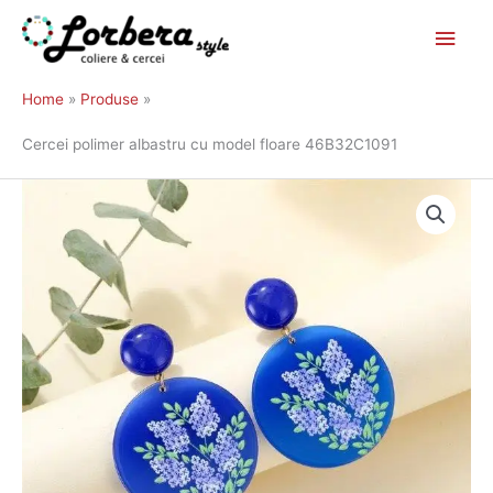
Main
Skip
to
Men
Home
Produse
content
Cercei polimer albastru cu model floare 46B32C1091