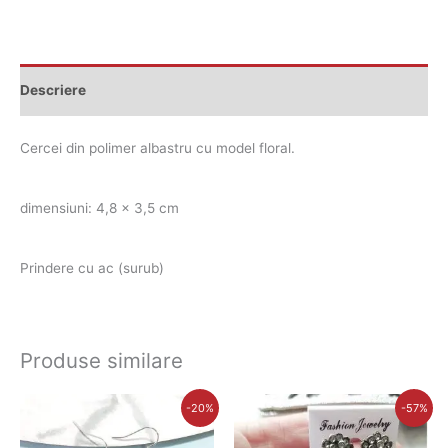
Descriere
Cercei din polimer albastru cu model floral.
dimensiuni: 4,8 x 3,5 cm
Prindere cu ac (surub)
Produse similare
Prețul
Prețul
Prețul
Prețul
-20%
-57%
inițial
curent
inițial
curent
a
este:
a
este: