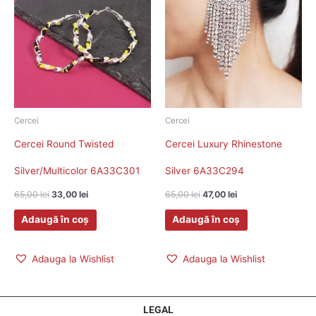
fost:
33,00 lei.
fost:
47,00 lei.
65,00 lei.
65,00 lei.
Cercei
Cercei
Cercei Round Twisted
Cercei Luxury Rhinestone
Silver/Multicolor 6A33C301
Silver 6A33C294
65,00
lei
33,00
lei
65,00
lei
47,00
lei
Adaugă în coș
Adaugă în coș
Adauga la Wishlist
Adauga la Wishlist
LEGAL