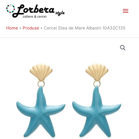
Main
Skip
to
Men
Home
Produse
Cercei Stea de Mare Albastri 10A32C135
content