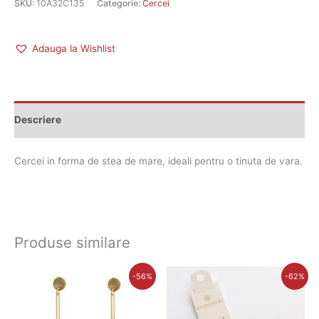
SKU:
10A32C135
Categorie:
Cercei
Adauga la Wishlist
Descriere
Cercei in forma de stea de mare, ideali pentru o tinuta de vara.
Produse similare
Prețul
Prețul
Prețul
Prețul
-56%
-62%
inițial
curent
inițial
curent
a
este:
a
este:
fost:
35,00 lei.
fost:
32,00 lei.
80,00 lei.
85,00 lei.