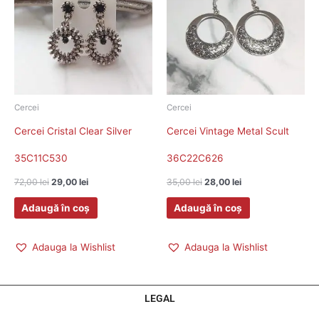
72,00 lei.
35,00 lei.
Cercei
Cercei
Cercei Cristal Clear Silver
Cercei Vintage Metal Scult
35C11C530
36C22C626
72,00
lei
29,00
lei
35,00
lei
28,00
lei
Adaugă în coș
Adaugă în coș
Adauga la Wishlist
Adauga la Wishlist
LEGAL