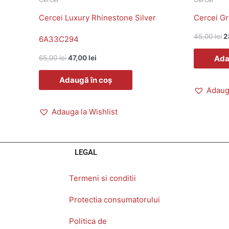
Cercei Luxury Rhinestone Silver
Cercei G
45,00
lei
2
6A33C294
Ada
65,00
lei
47,00
lei
Adaugă în coș
Adauga
Adauga la Wishlist
LEGAL
Termeni si conditii
Protectia consumatorului
Politica de