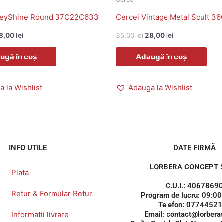
reyShine Round 37C22C633
Cercei Vintage Metal Scult 
8,00
lei
35,00
lei
28,00
lei
ugă în coș
Adaugă în coș
 la Wishlist
Adauga la Wishlist
INFO UTILE
DATE FIRMĂ
LORBERA CONCEPT S
Plata
C.U.I.: 4067869
Retur & Formular Retur
Program de lucru: 09:00
Telefon: 0774452
Informatii livrare
Email: contact@lorberas