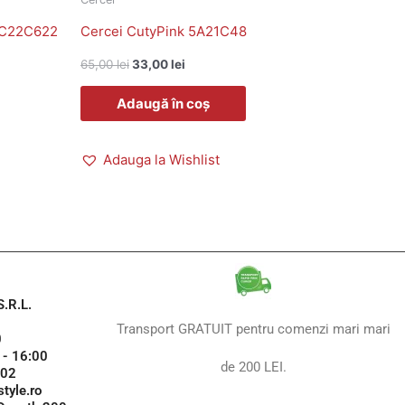
36C22C622
Cercei CutyPink 5A21C48
65,00
lei
33,00
lei
Adaugă în coș
Adauga la Wishlist
.R.L.
Transport GRATUIT pentru comenzi mari mari
0
 - 16:00
de 200 LEI.
102
tyle.ro