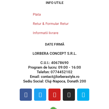
INFO UTILE
Plata
Retur & Formular Retur
Informatii livrare
DATE FIRMĂ
LORBERA CONCEPT S.R.L.
C.U.I.: 40678690
Program de lucru: 09:00 - 16:00
Telefon: 0774452102
Email: contact@lorberastyle.ro
Sediu Social: Cluj-Napoca, Donath 200
F
T
Y
I
S
a
w
o
n
k
c
i
u
s
y