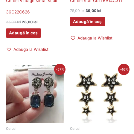
Cercei Vintage Metal Scult
Cercei Star Gold 6A14C311
75,00
lei
39,00
lei
36C22C626
Adaugă în coș
35,00
lei
28,00
lei
Adaugă în coș
Adauga la Wishlist
Adauga la Wishlist
Prețul
Prețul
Prețul
Prețul
-57%
-46%
inițial
curent
inițial
curent
a
este:
a
este:
fost:
31,00 lei.
fost:
33,00 lei.
72,00 lei.
61,00 lei.
Cercei
Cercei