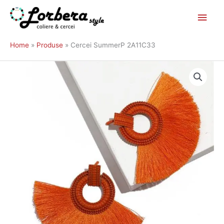
Main
Skip
to
Men
Home
Produse
Cercei SummerP 2A11C33
content