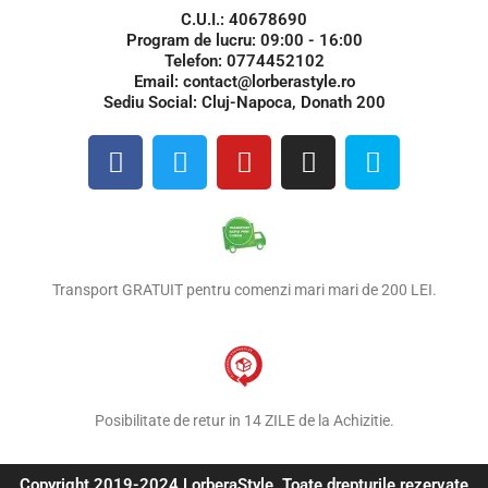
C.U.I.: 40678690
Program de lucru: 09:00 - 16:00
Telefon: 0774452102
Email: contact@lorberastyle.ro
Sediu Social: Cluj-Napoca, Donath 200
F
T
Y
I
S
a
w
o
n
k
c
i
u
s
y
e
t
t
t
p
b
t
u
a
e
o
e
b
g
Transport GRATUIT pentru comenzi mari mari de 200 LEI.
o
r
e
r
k
a
m
Posibilitate de retur in 14 ZILE de la Achizitie.
Copyright 2019-2024 LorberaStyle. Toate drepturile rezervate