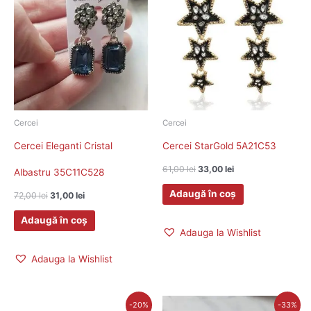
a
este:
a
este:
fost:
31,00 lei.
fost:
33,00 lei.
72,00 lei.
61,00 lei.
Cercei
Cercei
Cercei Eleganti Cristal
Cercei StarGold 5A21C53
61,00
lei
33,00
lei
Albastru 35C11C528
Adaugă în coș
72,00
lei
31,00
lei
Adaugă în coș
Adauga la Wishlist
Adauga la Wishlist
Prețul
Prețul
Prețul
Prețul
-20%
-33%