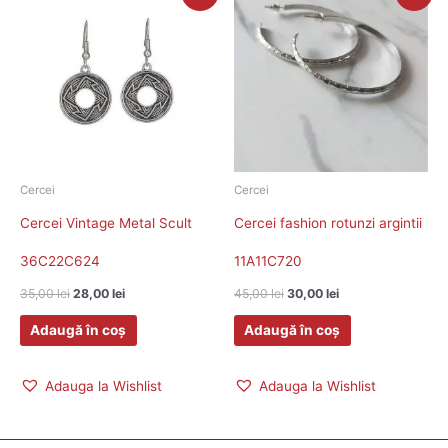
inițial
curent
inițial
curent
a
este:
a
este:
fost:
28,00 lei.
fost:
30,00 lei.
35,00 lei.
45,00 lei.
Cercei
Cercei
Cercei Vintage Metal Scult
Cercei fashion rotunzi argintii
36C22C624
11A11C720
35,00
lei
28,00
lei
45,00
lei
30,00
lei
Adaugă în coș
Adaugă în coș
Adauga la Wishlist
Adauga la Wishlist