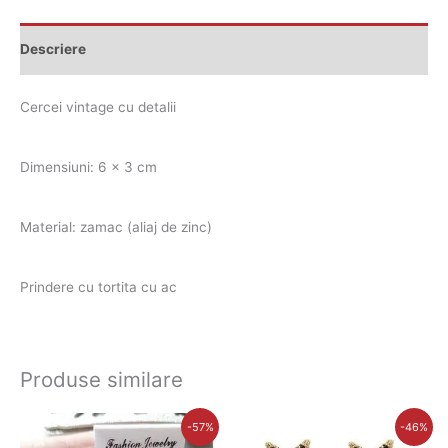
Descriere
Cercei vintage cu detalii
Dimensiuni: 6 x 3 cm
Material: zamac (aliaj de zinc)
Prindere cu tortita cu ac
Produse similare
Prețul
Prețul
Prețul
Prețul
-57%
-46%
inițial
curent
inițial
curent