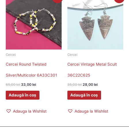
inițial
curent
inițial
curent
a
este:
a
este:
fost:
33,00 lei.
fost:
28,00 lei.
65,00 lei.
35,00 lei.
Cercei
Cercei
Cercei Round Twisted
Cercei Vintage Metal Scult
Silver/Multicolor 6A33C301
36C22C625
65,00
lei
33,00
lei
35,00
lei
28,00
lei
Adaugă în coș
Adaugă în coș
Adauga la Wishlist
Adauga la Wishlist