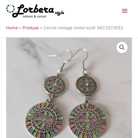
Main
Skip
to
Men
Home
Produse
Cercei vintage metal scult 36C22C1053
content