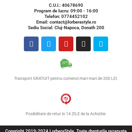
C.U.I.: 40678690
Program de lucru: 09:00 - 16:00
Telefon: 0774452102
Email: contact@lorberastyle.ro
Sediu Social: Cluj-Napoca, Donath 200
F
T
Y
I
S
a
w
o
n
k
c
i
u
s
y
e
t
t
t
p
b
t
u
a
e
o
e
b
g
Transport GRATUIT pentru comenzi mari mari de 200 LEI.
o
r
e
r
k
a
m
Posibilitate de retur in 14 ZILE de la Achizitie.
Copyright 2019-2024 LorberaStyle. Toate drepturile rezervate