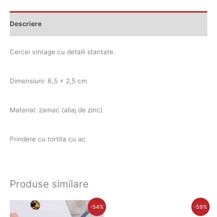
Descriere
Cercei vintage cu detalii stantate.
Dimensiuni: 6,5 x 2,5 cm
Material: zamac (aliaj de zinc)
Prindere cu tortita cu ac
Produse similare
Prețul
Prețul
Prețul
Prețul
-54%
-59%
inițial
curent
inițial
curent