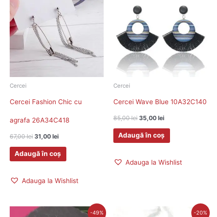
a
este:
a
este:
fost:
31,00 lei.
fost:
35,00 lei.
67,00 lei.
85,00 lei.
Cercei
Cercei
Cercei Fashion Chic cu
Cercei Wave Blue 10A32C140
85,00
lei
35,00
lei
agrafa 26A34C418
Adaugă în coș
67,00
lei
31,00
lei
Adaugă în coș
Adauga la Wishlist
Adauga la Wishlist
Prețul
Prețul
Prețul
Prețul
-49%
-20%