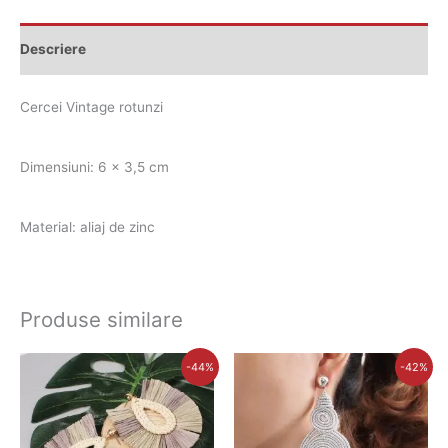
Descriere
Cercei Vintage rotunzi
Dimensiuni: 6 x 3,5 cm
Material: aliaj de zinc
Produse similare
Prețul
Prețul
Prețul
Prețul
-44%
-42%
inițial
curent
inițial
curent
a
este:
a
este:
fost:
42,00 lei.
fost:
42,00 lei.
75,00 lei.
72,00 lei.