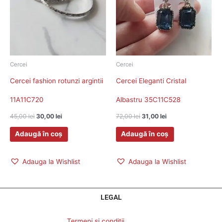
Cercei
Cercei
Cercei fashion rotunzi argintii
Cercei Eleganti Cristal
11A11C720
Albastru 35C11C528
45,00
lei
30,00
lei
72,00
lei
31,00
lei
Adaugă în coș
Adaugă în coș
Adauga la Wishlist
Adauga la Wishlist
LEGAL
Termeni si conditii