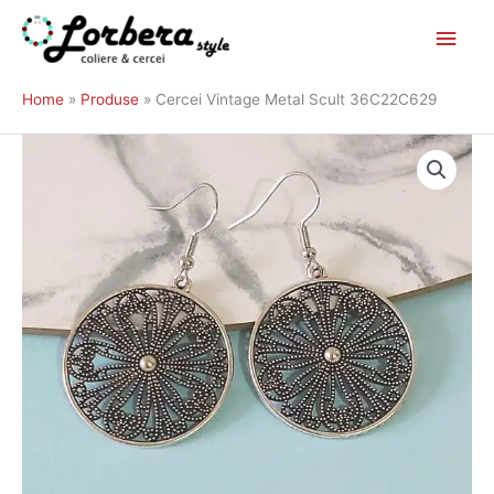
Main
Skip
to
Men
Home
Produse
Cercei Vintage Metal Scult 36C22C629
content