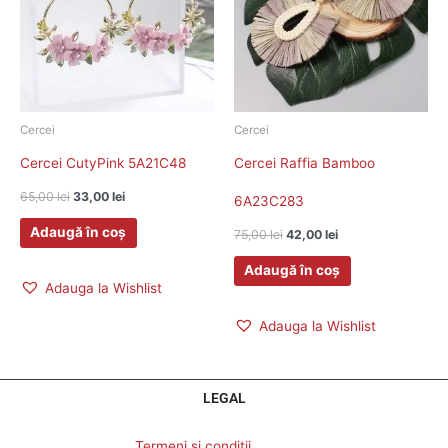
Cercei
Cercei
Cercei CutyPink 5A21C48
Cercei Raffia Bamboo
65,00
lei
33,00
lei
6A23C283
Adaugă în coș
75,00
lei
42,00
lei
Adaugă în coș
Adauga la Wishlist
Adauga la Wishlist
LEGAL
Termeni si conditii