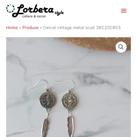
Main
Skip
to
Men
Home
Produse
Cercei vintage metal scult 36C22C903
content