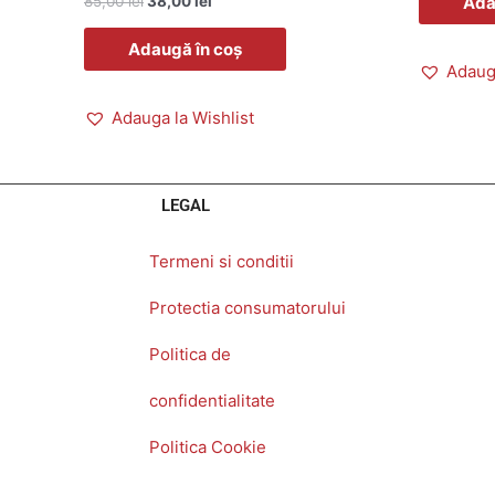
Ada
85,00
lei
38,00
lei
Adaugă în coș
Adauga
Adauga la Wishlist
LEGAL
Termeni si conditii
Protectia consumatorului
Politica de
confidentialitate
Politica Cookie