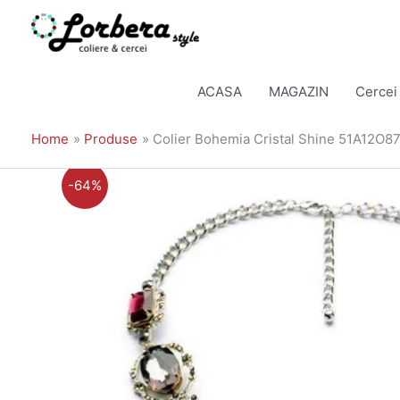
Skip
to
ACASA
MAGAZIN
Cercei
content
Home
Produse
Colier Bohemia Cristal Shine 51A12O8
-64%