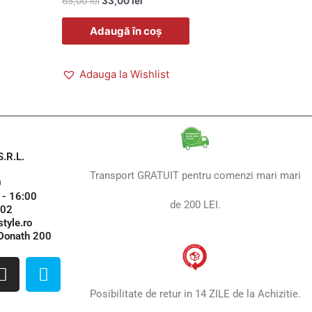
65,00
lei
33,00
lei
Adaugă în coș
Adauga la Wishlist
.R.L.
Transport GRATUIT pentru comenzi mari mari
0
 - 16:00
de 200 LEI.
102
tyle.ro
 Donath 200
I
S
n
k
Posibilitate de retur in 14 ZILE de la Achizitie.
s
y