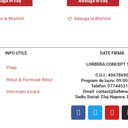
ugă în coș
Adaugă în coș
 la Wishlist
Adauga la Wishlist
INFO UTILE
DATE FIRMĂ
LORBERA CONCEPT S
Plata
C.U.I.: 4067869
Retur & Formular Retur
Program de lucru: 09:00
Telefon: 0774452
Informatii livrare
Email: contact@lorberas
Sediu Social: Cluj-Napoca,
F
T
Y
a
w
o
c
i
u