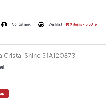
Contul meu
Wishlist
0 items
0,00 lei
Prețul
a Cristal Shine 51A12O873
curent
lei
este:
57,00 lei.
lei.
coș