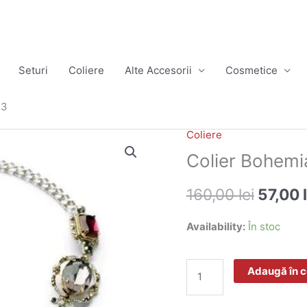
Seturi
Coliere
Alte Accesorii
Cosmetice
73
Coliere
Prețul
Cantitate
Colier Bohemi
inițial
Colier
160,00
lei
57,00
a
Bohemia
Availability:
În stoc
fost:
Cristal
160,00 
Shine
Adaugă în 
51A12O873