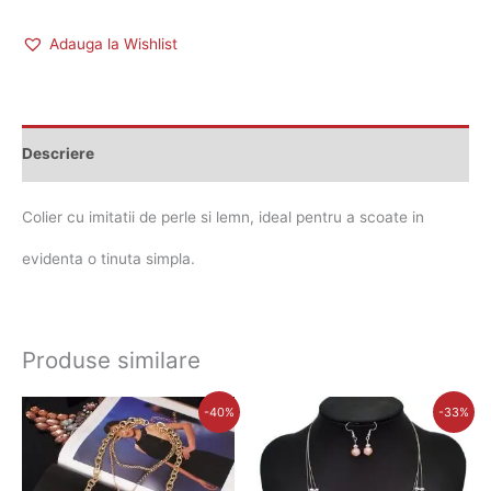
Adauga la Wishlist
Descriere
Colier cu imitatii de perle si lemn, ideal pentru a scoate in
evidenta o tinuta simpla.
Produse similare
Prețul
Prețul
Prețul
Prețul
-40%
-33%
inițial
curent
inițial
curent
a
este:
a
este:
fost:
45,00 lei.
fost:
48,00 lei.
75,00 lei.
72,00 lei.