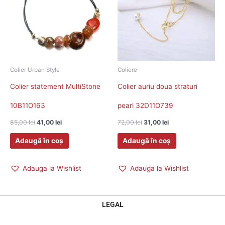
Colier Urban Style
Coliere
Colier statement MultiStone
Colier auriu doua straturi
10B11O163
pearl 32D11O739
85,00
lei
41,00
lei
72,00
lei
31,00
lei
Adaugă în coș
Adaugă în coș
Adauga la Wishlist
Adauga la Wishlist
LEGAL