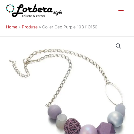
Main
Skip
to
Men
Home
Produse
Colier Geo Purple 10B11O150
content