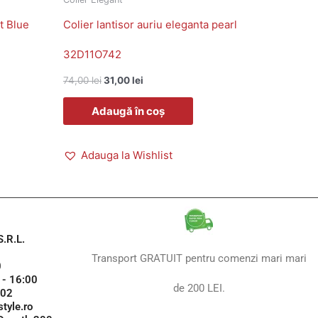
t Blue
Colier lantisor auriu eleganta pearl
32D11O742
74,00
lei
31,00
lei
Adaugă în coș
Adauga la Wishlist
.R.L.
Transport GRATUIT pentru comenzi mari mari
0
 - 16:00
de 200 LEI.
102
tyle.ro