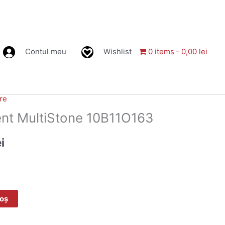
Contul meu
Wishlist
0 items
0,00 lei
re
Prețul
ent MultiStone 10B11O163
curent
ei
este:
41,00 lei.
i.
coș