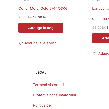
Colier Metal Gold 6A14O306
Lantisor 
75,00
lei
44,00
lei
de inima
Adaugă în coș
42,00
lei
3
Ada
Adauga la Wishlist
Adauga
LEGAL
Termeni si conditii
Protectia consumatorului
Politica de