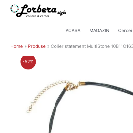
Skip
to
ACASA
MAGAZIN
Cercei
content
Home
Produse
Colier statement MultiStone 10B11O16
-52%