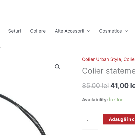
Seturi
Coliere
Alte Accesorii
Cosmetice
3
Colier Urban Style
,
Colie
Prețul
Cantitate
Colier statem
inițial
Colier
85,00
lei
41,00
l
a
statement
Availability:
În stoc
fost:
MultiStone
85,00 le
10B11O163
Adaugă în 