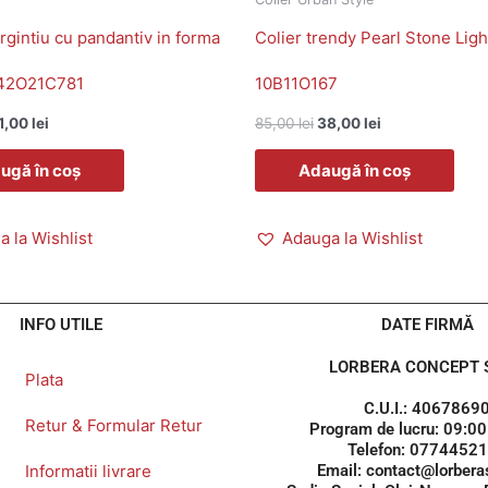
argintiu cu pandantiv in forma
Colier trendy Pearl Stone Ligh
 42O21C781
10B11O167
1,00
lei
85,00
lei
38,00
lei
ugă în coș
Adaugă în coș
 la Wishlist
Adauga la Wishlist
INFO UTILE
DATE FIRMĂ
LORBERA CONCEPT S
Plata
C.U.I.: 4067869
Retur & Formular Retur
Program de lucru: 09:00
Telefon: 0774452
Informatii livrare
Email: contact@lorberas