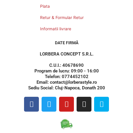
Plata
Retur & Formular Retur
Informatii livrare
DATE FIRMĂ
LORBERA CONCEPT S.R.L.
C.U.I.: 40678690
Program de lucru: 09:00 - 16:00
Telefon: 0774452102
Email: contact@lorberastyle.ro
Sediu Social: Cluj-Napoca, Donath 200
F
T
Y
I
S
a
w
o
n
k
c
i
u
s
y
e
t
t
t
p
b
t
u
a
e