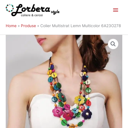
Main
Skip
to
Men
Home
Produse
Colier Multistrat Lemn Multicolor 6A23O278
content