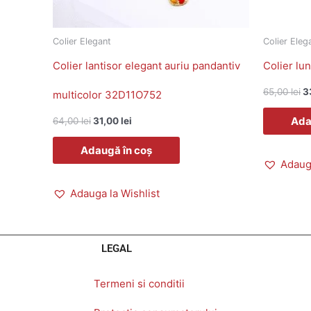
Colier Elegant
Colier Eleg
Colier lantisor elegant auriu pandantiv
Colier lu
65,00
lei
3
multicolor 32D11O752
Ada
64,00
lei
31,00
lei
Adaugă în coș
Adauga
Adauga la Wishlist
LEGAL
Termeni si conditii