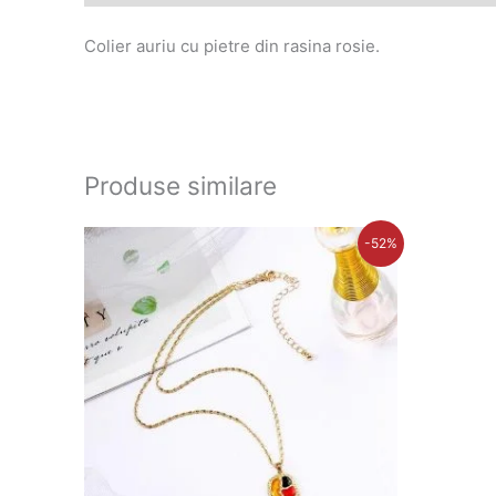
Colier auriu cu pietre din rasina rosie.
Produse similare
Prețul
Prețul
P
-52%
inițial
curent
in
a
este:
a
fost:
31,00 lei.
fo
64,00 lei.
65