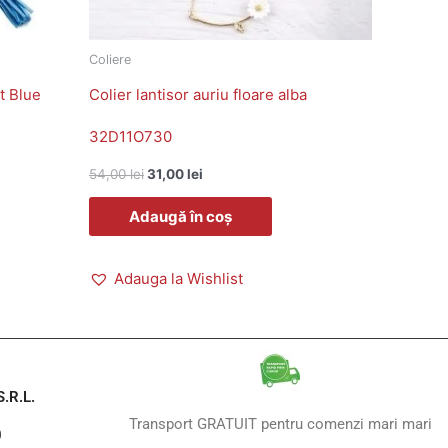
Coliere
t Blue
Colier lantisor auriu floare alba
32D11O730
54,00
lei
31,00
lei
Adaugă în coș
Adauga la Wishlist
.R.L.
Transport GRATUIT pentru comenzi mari mari
0