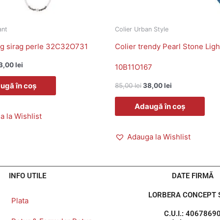
ant
Colier Urban Style
ng sirag perle 32C32O731
Colier trendy Pearl Stone Ligh
3,00
lei
10B11O167
ugă în coș
85,00
lei
38,00
lei
Adaugă în coș
 la Wishlist
Adauga la Wishlist
INFO UTILE
DATE FIRMĂ
LORBERA CONCEPT S
Plata
C.U.I.: 4067869