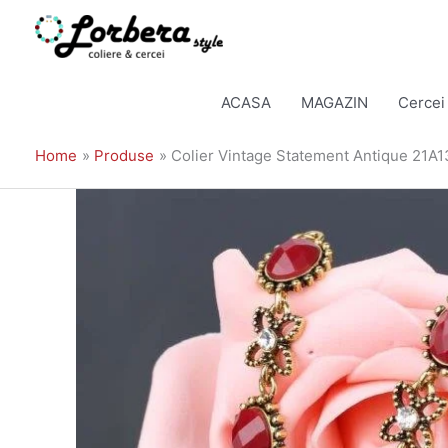
Skip
to
ACASA
MAGAZIN
Cercei
content
Home
Produse
Colier Vintage Statement Antique 21A