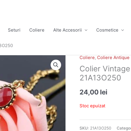
Seturi
Coliere
Alte Accesorii
Cosmetice
13O250
Coliere
,
Coliere Antique 
Colier Vintag
21A13O250
24,00
lei
Stoc epuizat
SKU:
21A13O250
Categor