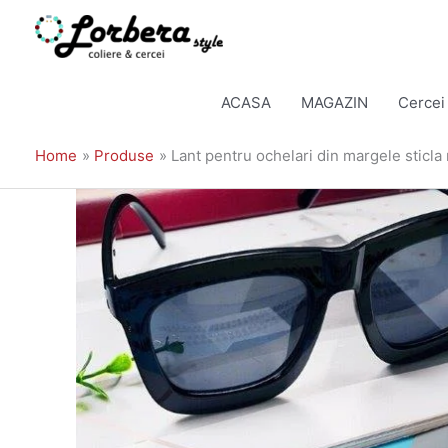
Skip
to
ACASA
MAGAZIN
Cercei
content
Home
Produse
Lant pentru ochelari din margele stic