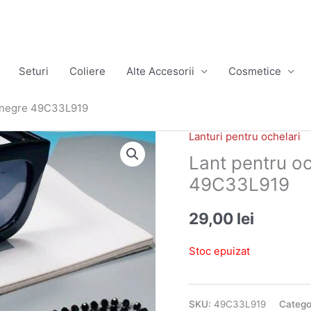
Seturi
Coliere
Alte Accesorii
Cosmetice
la negre 49C33L919
Lanturi pentru ochelari
Lant pentru oc
49C33L919
29,00
lei
Stoc epuizat
SKU:
49C33L919
Catego