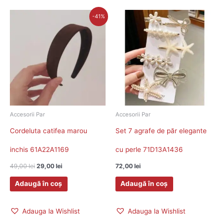
Prețul
Prețul
-41%
inițial
curent
a
este:
fost:
29,00 lei.
49,00 lei.
Accesorii Par
Accesorii Par
Cordeluta catifea marou
Set 7 agrafe de păr elegante
inchis 61A22A1169
cu perle 71D13A1436
49,00
lei
29,00
lei
72,00
lei
Adaugă în coș
Adaugă în coș
Adauga la Wishlist
Adauga la Wishlist