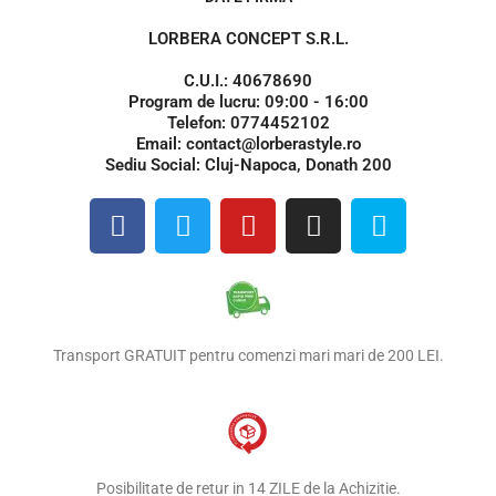
LORBERA CONCEPT S.R.L.
C.U.I.: 40678690
Program de lucru: 09:00 - 16:00
Telefon: 0774452102
Email: contact@lorberastyle.ro
Sediu Social: Cluj-Napoca, Donath 200
F
T
Y
I
S
a
w
o
n
k
c
i
u
s
y
e
t
t
t
p
b
t
u
a
e
o
e
b
g
Transport GRATUIT pentru comenzi mari mari de 200 LEI.
o
r
e
r
k
a
m
Posibilitate de retur in 14 ZILE de la Achizitie.