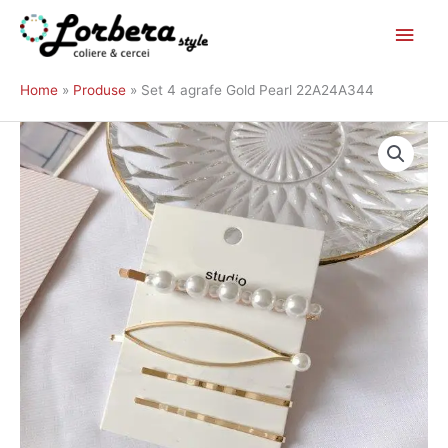
Main
Skip
to
Men
Home
Produse
Set 4 agrafe Gold Pearl 22A24A344
content