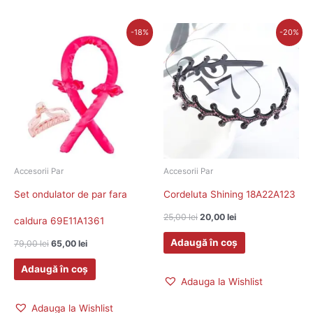
Prețul
Prețul
Prețul
Prețul
-18%
-20%
inițial
curent
inițial
curent
a
este:
a
este:
fost:
65,00 lei.
fost:
20,00 lei.
79,00 lei.
25,00 lei.
Accesorii Par
Accesorii Par
Set ondulator de par fara
Cordeluta Shining 18A22A123
25,00
lei
20,00
lei
caldura 69E11A1361
Adaugă în coș
79,00
lei
65,00
lei
Adaugă în coș
Adauga la Wishlist
Adauga la Wishlist