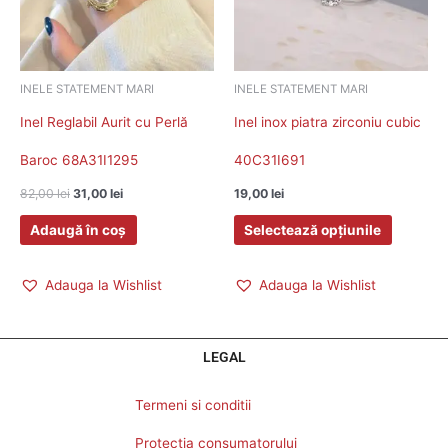
mai
multe
variații.
INELE STATEMENT MARI
INELE STATEMENT MARI
Inel Reglabil Aurit cu Perlă
Inel inox piatra zirconiu cubic
Opțiunile
Baroc 68A31I1295
40C31I691
pot
82,00
lei
31,00
lei
19,00
lei
fi
Adaugă în coș
Selectează opțiunile
alese
în
Adauga la Wishlist
Adauga la Wishlist
pagina
produsulu
LEGAL
Termeni si conditii
Protectia consumatorului