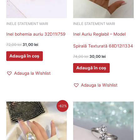
INELE STATEMENT MARI
INELE STATEMENT MARI
Inel bohemia auriu 32D11I759
Inel Auriu Reglabil – Model
72,00
lei
31,00
lei
Spirală Texturată 68D12I1334
Adaugă în coș
74,00
lei
30,00
lei
Adaugă în coș
Adauga la Wishlist
Adauga la Wishlist
Prețul
Prețul
-62%
Acest
inițial
curent
a
este:
fost:
31,00 lei.
produs
82,00 lei.
are