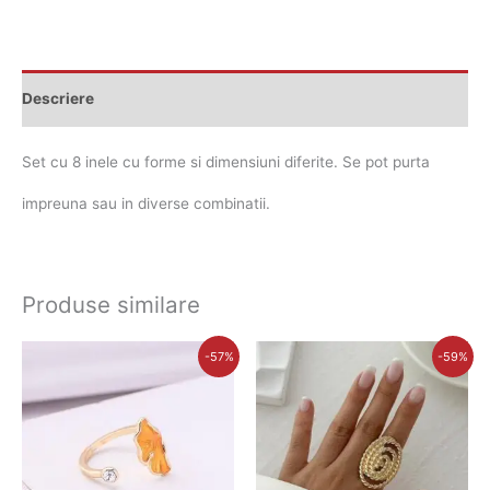
Descriere
Set cu 8 inele cu forme si dimensiuni diferite. Se pot purta
impreuna sau in diverse combinatii.
Produse similare
Prețul
Prețul
Prețul
Prețul
-57%
-59%
inițial
curent
inițial
curent
a
este:
a
este:
fost:
31,00 lei.
fost:
30,00 lei.
72,00 lei.
74,00 lei.