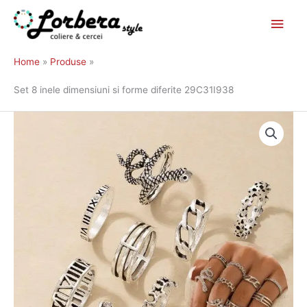
Main
Skip
to
Men
Home
Produse
content
Set 8 inele dimensiuni si forme diferite 29C31I938