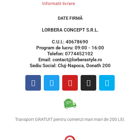
Informatii livrare
DATE FIRMĂ
LORBERA CONCEPT S.R.L.
C.U.I.: 40678690
Program de lucru: 09:00 - 16:00
Telefon: 0774452102
Email: contact@lorberastyle.ro
Sediu Social: Cluj-Napoca, Donath 200
F
T
Y
I
S
a
w
o
n
k
c
i
u
s
y
e
t
t
t
p
b
t
u
a
e
o
e
b
g
Transport GRATUIT pentru comenzi mari mari de 200 LEI.
o
r
e
r
k
a