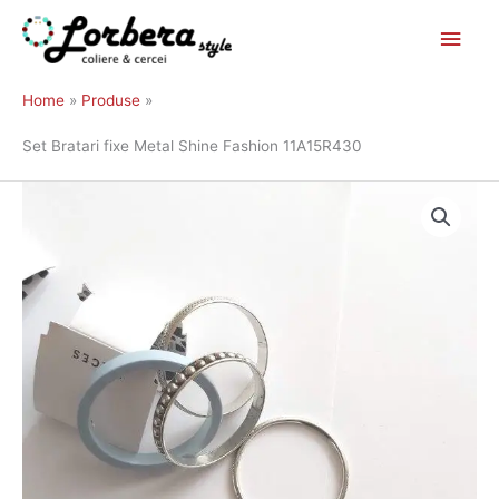
Main
Skip
to
Men
Home
Produse
content
Set Bratari fixe Metal Shine Fashion 11A15R430