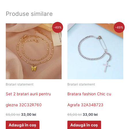
Produse similare
Prețul
Prețul
Prețul
Prețul
-49%
-49%
inițial
curent
inițial
curent
a
este:
a
este:
fost:
33,00 lei.
fost:
33,00 lei.
65,00 lei.
65,00 lei.
Bratari statement
Bratari statement
Set 2 bratari aurii pentru
Bratara fashion Chic cu
glezna 32C32R760
Agrafa 32A34B723
65,00
lei
33,00
lei
65,00
lei
33,00
lei
Adaugă în coș
Adaugă în coș