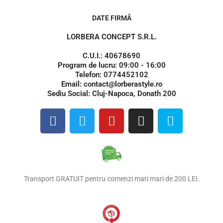
DATE FIRMĂ
LORBERA CONCEPT S.R.L.
C.U.I.: 40678690
Program de lucru: 09:00 - 16:00
Telefon: 0774452102
Email: contact@lorberastyle.ro
Sediu Social: Cluj-Napoca, Donath 200
F
T
Y
I
S
a
w
o
n
k
c
i
u
s
y
e
t
t
t
p
b
t
u
a
e
o
e
b
g
Transport GRATUIT pentru comenzi mari mari de 200 LEI.
o
r
e
r
k
a
m