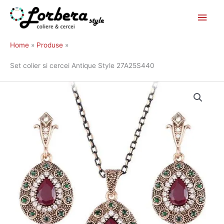
Main
Skip
to
Men
Home
Produse
content
Set colier si cercei Antique Style 27A25S440