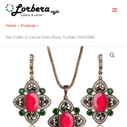
Main
Skip
to
Men
Home
Produse
content
Set Colier si Cercei Gold /Rosu Turkish 13A12S80