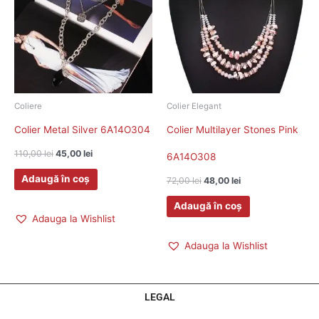
110,00 lei.
72,00 lei.
Coliere
Colier Elegant
Colier Metal Silver 6A14O304
Colier Multilayer Stones Pink
110,00
lei
45,00
lei
6A14O308
Adaugă în coș
72,00
lei
48,00
lei
Adaugă în coș
Adauga la Wishlist
Adauga la Wishlist
LEGAL