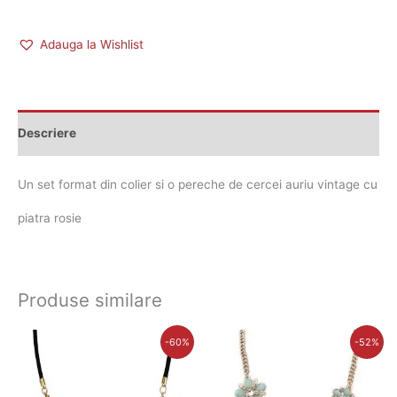
Adauga la Wishlist
Descriere
Un set format din colier si o pereche de cercei auriu vintage cu
piatra rosie
Produse similare
Prețul
Prețul
Prețul
Prețul
-60%
-52%
inițial
curent
inițial
curent
a
este:
a
este:
fost:
34,00 lei.
fost:
41,00 lei.
85,00 lei.
85,00 lei.