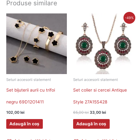
Produse similare
Prețul
Prețul
-49%
inițial
curent
a
este:
fost:
33,00 lei.
65,00 lei.
Seturi accesorii statement
Seturi accesorii statement
Set bijuterii aurii cu trifoi
Set colier si cercei Antique
negru 69D12O1411
Style 27A15S428
102,00
lei
65,00
lei
33,00
lei
Adaugă în coș
Adaugă în coș