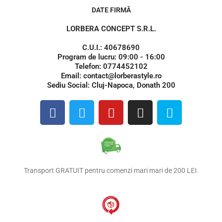
DATE FIRMĂ
LORBERA CONCEPT S.R.L.
C.U.I.: 40678690
Program de lucru: 09:00 - 16:00
Telefon: 0774452102
Email: contact@lorberastyle.ro
Sediu Social: Cluj-Napoca, Donath 200
F
T
Y
I
S
a
w
o
n
k
c
i
u
s
y
e
t
t
t
p
b
t
u
a
e
o
e
b
g
Transport GRATUIT pentru comenzi mari mari de 200 LEI.
o
r
e
r
k
a
m