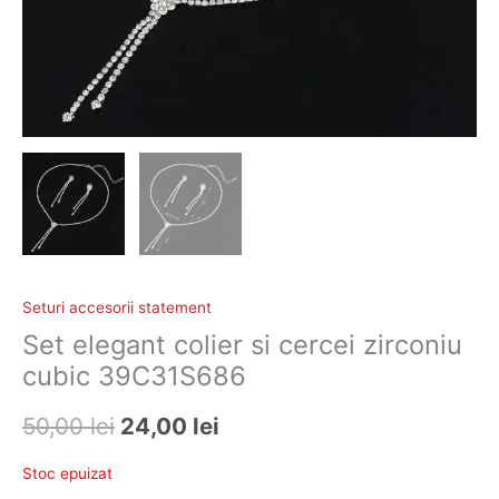
Seturi accesorii statement
Set elegant colier si cercei zirconiu
cubic 39C31S686
50,00
lei
24,00
lei
Stoc epuizat