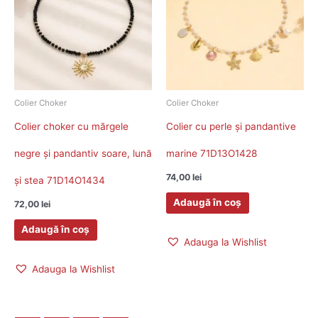
Colier Choker
Colier Choker
Colier choker cu mărgele
Colier cu perle și pandantive
negre și pandantiv soare, lună
marine 71D13O1428
74,00
lei
și stea 71D14O1434
Adaugă în coș
72,00
lei
Adaugă în coș
Adauga la Wishlist
Adauga la Wishlist