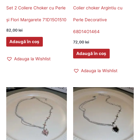
Set 2 Coliere Choker cu Perle
Colier choker Argintiu cu
și Flori Margarete 71D15O1510
Perle Decorative
82,00
lei
68D14O1464
Adaugă în coș
72,00
lei
Adaugă în coș
Adauga la Wishlist
Adauga la Wishlist