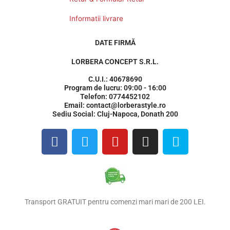
Informatii livrare
DATE FIRMĂ
LORBERA CONCEPT S.R.L.
C.U.I.: 40678690
Program de lucru: 09:00 - 16:00
Telefon: 0774452102
Email: contact@lorberastyle.ro
Sediu Social: Cluj-Napoca, Donath 200
F
T
Y
I
S
a
w
o
n
k
c
i
u
s
y
e
t
t
t
p
b
t
u
a
e
o
e
b
g
Transport GRATUIT pentru comenzi mari mari de 200 LEI.
o
r
e
r
k
a