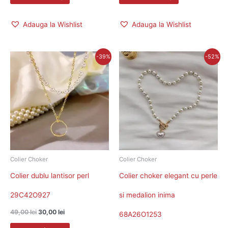
Adauga la Wishlist
Adauga la Wishlist
Prețul
Prețul
Prețul
Prețul
-39%
-52%
inițial
curent
inițial
curent
a
este:
a
este:
fost:
30,00 lei.
fost:
31,00 lei.
49,00 lei.
65,00 lei.
Colier Choker
Colier Choker
Colier dublu lantisor perl
Colier choker elegant cu perle
29C42O927
si medalion inima
49,00
lei
30,00
lei
68A26O1253