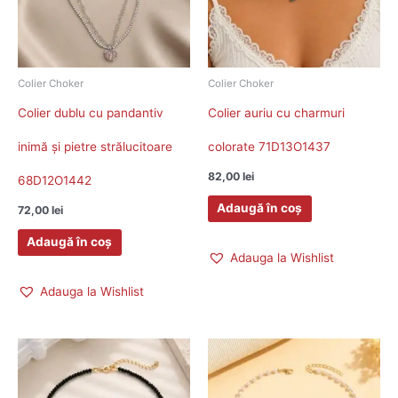
Colier Choker
Colier Choker
Colier dublu cu pandantiv
Colier auriu cu charmuri
inimă și pietre strălucitoare
colorate 71D13O1437
82,00
lei
68D12O1442
Adaugă în coș
72,00
lei
Adaugă în coș
Adauga la Wishlist
Adauga la Wishlist