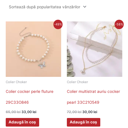
Prețul
Prețul
Prețul
Prețul
-49%
-58%
inițial
curent
inițial
curent
a
este:
a
este:
fost:
33,00 lei.
fost:
30,00 lei.
65,00 lei.
72,00 lei.
Colier Choker
Colier Choker
Colier cocker perle fluture
Colier multistrat auriu cocker
29C33O846
pearl 33C21O549
65,00
lei
33,00
lei
72,00
lei
30,00
lei
Adaugă în coș
Adaugă în coș