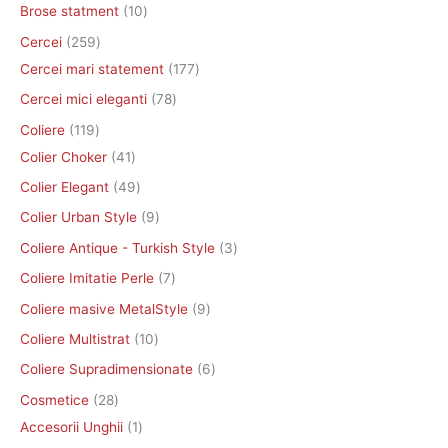
Brose statment
10
e
e
Cercei
259
Cercei mari statement
177
Cercei mici eleganti
78
Coliere
119
Colier Choker
41
Colier Elegant
49
Colier Urban Style
9
Coliere Antique - Turkish Style
3
Coliere Imitatie Perle
7
Coliere masive MetalStyle
9
Coliere Multistrat
10
Coliere Supradimensionate
6
Cosmetice
28
Accesorii Unghii
1