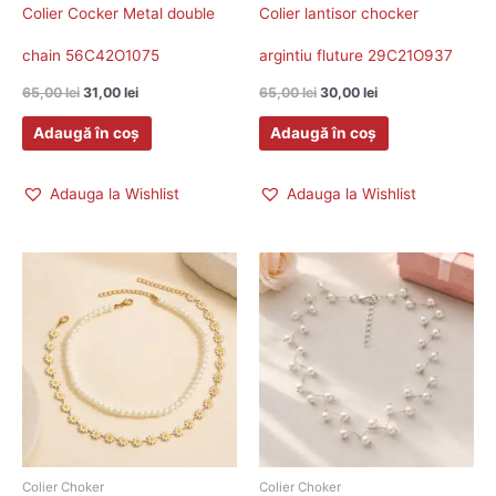
Colier Cocker Metal double
Colier lantisor chocker
chain 56C42O1075
argintiu fluture 29C21O937
65,00
lei
31,00
lei
65,00
lei
30,00
lei
Adaugă în coș
Adaugă în coș
Adauga la Wishlist
Adauga la Wishlist
Colier Choker
Colier Choker