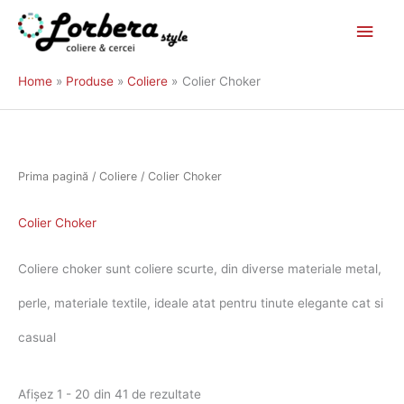
Main
Skip
to
Men
Home
Produse
Coliere
Colier Choker
content
Sortat
după
Prima pagină
/
Coliere
/ Colier Choker
popularitate
Colier Choker
Coliere choker sunt coliere scurte, din diverse materiale metal,
perle, materiale textile, ideale atat pentru tinute elegante cat si
casual
Afișez 1 - 20 din 41 de rezultate