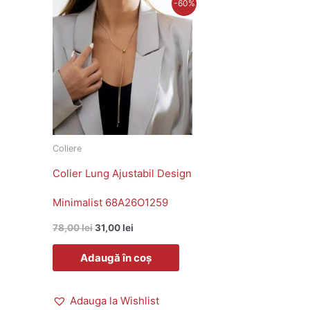
Prețul
Prețul
-60%
inițial
curent
a
este:
fost:
31,00 lei.
78,00 lei.
Coliere
Colier Lung Ajustabil Design
Minimalist 68A26O1259
78,00
lei
31,00
lei
Adaugă în coș
Adauga la Wishlist