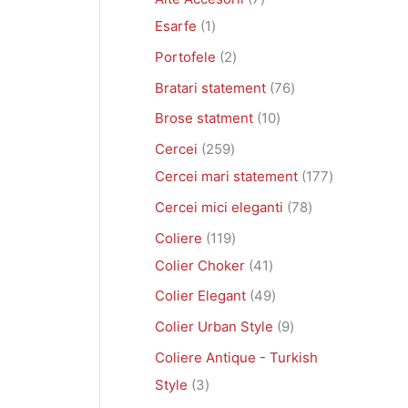
s
e
e
d
e
o
u
e
d
e
s
e
d
d
s
s
e
s
d
d
e
o
Esarfe
1
e
u
d
s
u
e
u
u
e
e
e
u
u
d
Portofele
2
s
u
e
s
s
s
s
s
u
Bratari statement
76
e
s
e
e
e
e
e
s
Brose statment
10
e
e
Cercei
259
Cercei mari statement
177
Cercei mici eleganti
78
Coliere
119
Colier Choker
41
Colier Elegant
49
Colier Urban Style
9
Coliere Antique - Turkish
Style
3