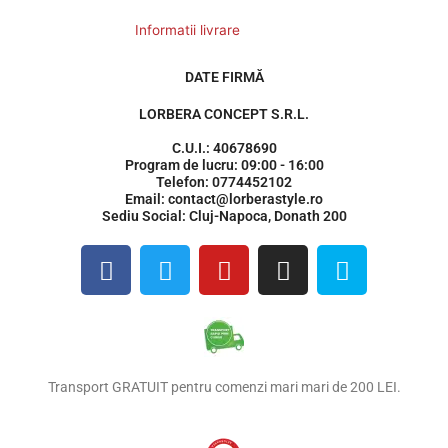
Informatii livrare
DATE FIRMĂ
LORBERA CONCEPT S.R.L.
C.U.I.: 40678690
Program de lucru: 09:00 - 16:00
Telefon: 0774452102
Email: contact@lorberastyle.ro
Sediu Social: Cluj-Napoca, Donath 200
F
T
Y
I
S
a
w
o
n
k
c
i
u
s
y
e
t
t
t
p
b
t
u
a
e
o
e
b
g
Transport GRATUIT pentru comenzi mari mari de 200 LEI.
o
r
e
r
k
a