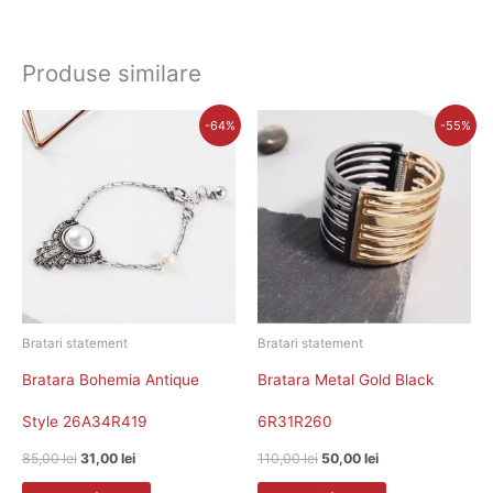
Produse similare
Prețul
Prețul
Prețul
Prețul
-64%
-55%
inițial
curent
inițial
curent
a
este:
a
este:
fost:
31,00 lei.
fost:
50,00 lei.
85,00 lei.
110,00 lei.
Bratari statement
Bratari statement
Bratara Bohemia Antique
Bratara Metal Gold Black
Style 26A34R419
6R31R260
85,00
lei
31,00
lei
110,00
lei
50,00
lei