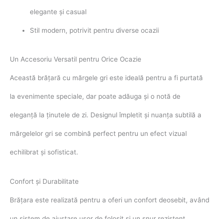
elegante și casual
Stil modern, potrivit pentru diverse ocazii
Un Accesoriu Versatil pentru Orice Ocazie
Această brățară cu mărgele gri este ideală pentru a fi purtată
la evenimente speciale, dar poate adăuga și o notă de
eleganță la ținutele de zi. Designul împletit și nuanța subtilă a
mărgelelor gri se combină perfect pentru un efect vizual
echilibrat și sofisticat.
Confort și Durabilitate
Brățara este realizată pentru a oferi un confort deosebit, având
un sistem de ajustare ușor de folosit și un șnur rezistent.