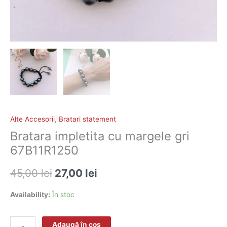
Alte Accesorii
,
Bratari statement
Bratara impletita cu margele gri
67B11R1250
45,00
lei
27,00
lei
Availability:
În stoc
Adaugă în coș