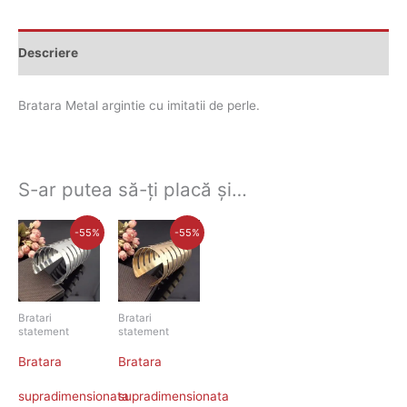
Descriere
Bratara Metal argintie cu imitatii de perle.
S-ar putea să-ți placă și…
Prețul
Prețul
Prețul
Prețul
-55%
-55%
curent
inițial
curent
inițial
este:
a
este:
a
50,00 lei.
fost:
50,00 lei.
fost:
110,00 lei.
110,00 lei.
Bratari
Bratari
statement
statement
Bratara
Bratara
supradimensionata
supradimensionata