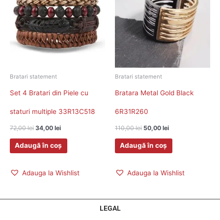
72,00 lei.
110,00 lei.
Bratari statement
Bratari statement
Set 4 Bratari din Piele cu
Bratara Metal Gold Black
staturi multiple 33R13C518
6R31R260
72,00
lei
34,00
lei
110,00
lei
50,00
lei
Adaugă în coș
Adaugă în coș
Adauga la Wishlist
Adauga la Wishlist
LEGAL