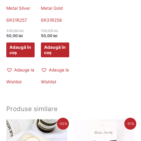
Metal Silver
Metal Gold
6R31R257
6R31R258
110,00
lei
110,00
lei
50,00
lei
50,00
lei
Adaugă în
Adaugă în
coș
coș
Adauga la
Adauga la
Wishlist
Wishlist
Produse similare
Prețul
Prețul
Prețul
Prețul
-52%
-51%
inițial
curent
inițial
curent
a
este:
a
este:
fost:
31,00 lei.
fost:
35,00 lei.