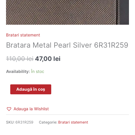
Bratari statement
Bratara Metal Pearl Silver 6R31R259
110,00
lei
47,00
lei
Availability:
În stoc
Adaugă în coș
Adauga la Wishlist
SKU:
6R31R259
Categorie:
Bratari statement