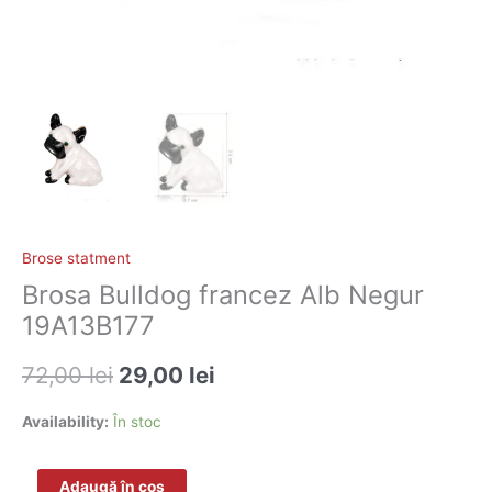
Brose statment
Brosa Bulldog francez Alb Negur
19A13B177
72,00
lei
29,00
lei
Availability:
În stoc
Adaugă în coș