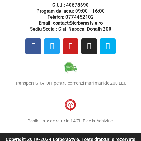
C.U.I.: 40678690
Program de lucru: 09:00 - 16:00
Telefon: 0774452102
Email: contact@lorberastyle.ro
Sediu Social: Cluj-Napoca, Donath 200
F
T
Y
I
S
a
w
o
n
k
c
i
u
s
y
e
t
t
t
p
b
t
u
a
e
o
e
b
g
Transport GRATUIT pentru comenzi mari mari de 200 LEI.
o
r
e
r
k
a
m
Posibilitate de retur in 14 ZILE de la Achizitie.
Copyright 2019-2024 LorberaStyle. Toate drepturile rezervate