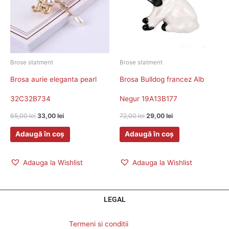
Brose statment
Brose statment
Brosa aurie eleganta pearl
Brosa Bulldog francez Alb
32C32B734
Negur 19A13B177
65,00
lei
33,00
lei
72,00
lei
29,00
lei
Adaugă în coș
Adaugă în coș
Adauga la Wishlist
Adauga la Wishlist
LEGAL
Termeni si conditii