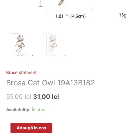
Brose statment
Brosa Cat Owl 19A13B182
55,00
lei
31,00
lei
Availability:
În stoc
Adaugă în coș