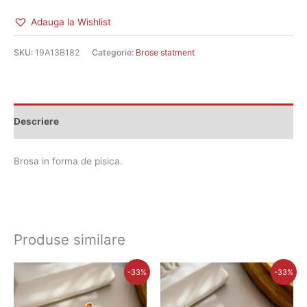
Adauga la Wishlist
SKU:
19A13B182
Categorie:
Brose statment
Descriere
Brosa in forma de pisica.
Produse similare
Prețul
Prețul
Prețul
Prețul
-33%
-33%
inițial
curent
inițial
curent
a
este:
a
este:
fost:
30,00 lei.
fost:
30,00 lei.