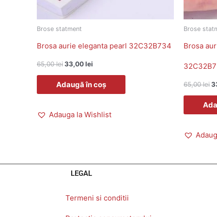
Brose statment
Brose stat
Brosa aurie eleganta pearl 32C32B734
Brosa aur
65,00
lei
33,00
lei
32C32B7
Adaugă în coș
65,00
lei
3
Ada
Adauga la Wishlist
Adauga
LEGAL
Termeni si conditii