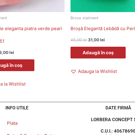
ment
Brose statment
ie eleganta piatra verde pearl
Broșă Elegantă Lebădă cu Per
45,00
lei
31,00
lei
51
Adaugă în coș
3,00
lei
ugă în coș
Adauga la Wishlist
 la Wishlist
INFO UTILE
DATE FIRMĂ
LORBERA CONCEPT S
Plata
C.U.I.: 4067869