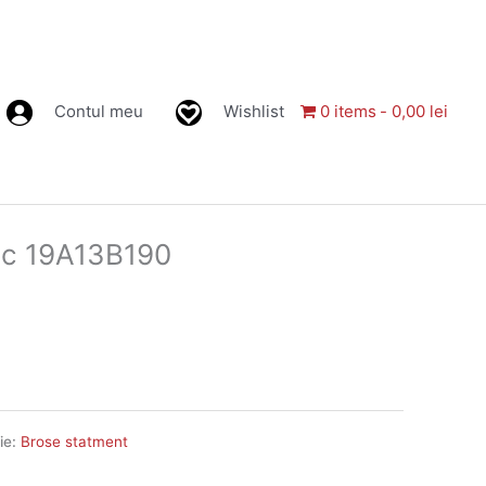
Contul meu
Wishlist
0 items
0,00 lei
ic 19A13B190
ie:
Brose statment