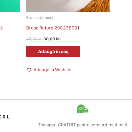
Brose statment
lă
Brosa fluture 29C23B931
45,00
lei
30,00
lei
Adaugă în coș
Adauga la Wishlist
.R.L.
Transport GRATUIT pentru comenzi mari mari
0