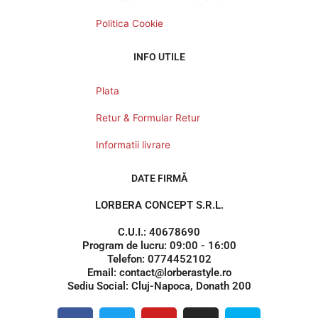
Politica Cookie
INFO UTILE
Plata
Retur & Formular Retur
Informatii livrare
DATE FIRMĂ
LORBERA CONCEPT S.R.L.
C.U.I.: 40678690
Program de lucru: 09:00 - 16:00
Telefon: 0774452102
Email: contact@lorberastyle.ro
Sediu Social: Cluj-Napoca, Donath 200
F
T
Y
I
S