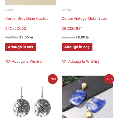
Cercei
Cercei
Cercei GreyShine Cactus
Cercei Vintage Metal Scult
37C22C632
36C22C624
45,00
lei
28,00
lei
35,00
lei
28,00
lei
Adaugă în coș
Adaugă în coș
Adauga la Wishlist
Adauga la Wishlist
Prețul
Prețul
Prețul
Prețul
-20%
-46%
inițial
curent
inițial
curent
a
este:
a
este:
fost:
28,00 lei.
fost:
39,00 lei.
35,00 lei.
72,00 lei.