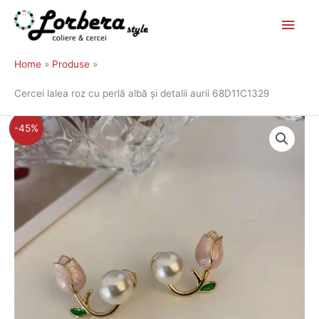
Main
Skip
to
Men
Home
Produse
content
Cercei lalea roz cu perlă albă și detalii aurii 68D11C1329
Prețul
Prețul
-45%
inițial
curent
a
este:
fost:
31,00 lei.
56,00 lei.