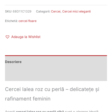
SKU:
68D11C1329
Categorii:
Cercei
,
Cercei mici eleganti
Etichetă:
cercei floare
Adauga la Wishlist
Descriere
Recenzii (0)
Cercei lalea roz cu perlă – delicatețe și
rafinament feminin
Acești
cercei lalea roz cu perlă albă
sunt o alegere ideală