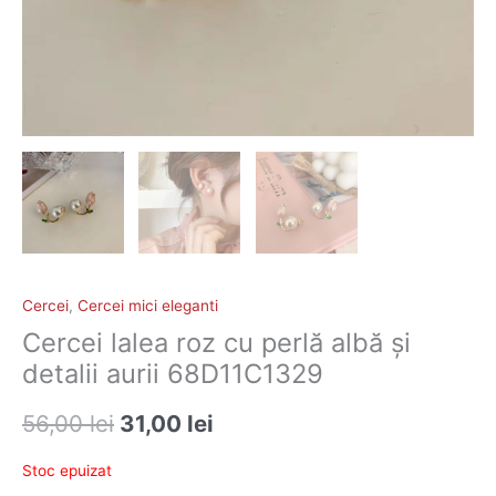
Cercei
,
Cercei mici eleganti
Cercei lalea roz cu perlă albă și
detalii aurii 68D11C1329
56,00
lei
31,00
lei
Stoc epuizat