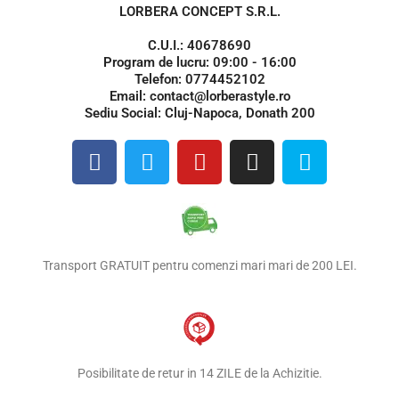
LORBERA CONCEPT S.R.L.
C.U.I.: 40678690
Program de lucru: 09:00 - 16:00
Telefon: 0774452102
Email: contact@lorberastyle.ro
Sediu Social: Cluj-Napoca, Donath 200
F
T
Y
I
S
a
w
o
n
k
c
i
u
s
y
e
t
t
t
p
b
t
u
a
e
o
e
b
g
Transport GRATUIT pentru comenzi mari mari de 200 LEI.
o
r
e
r
k
a
m
Posibilitate de retur in 14 ZILE de la Achizitie.