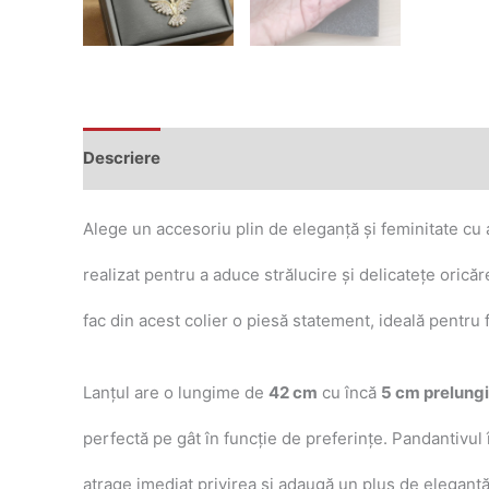
Descriere
Recenzii (0)
Alege un accesoriu plin de eleganță și feminitate cu
realizat pentru a aduce strălucire și delicatețe oricăre
fac din acest colier o piesă statement, ideală pentru 
Lanțul are o lungime de
42 cm
cu încă
5 cm prelungi
perfectă pe gât în funcție de preferințe. Pandantivul 
atrage imediat privirea și adaugă un plus de eleganță f