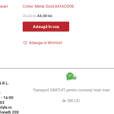
pearl
Colier Metal Gold 6A14O306
75,00
lei
44,00
lei
Adaugă în coș
Adauga la Wishlist
.R.L.
Transport GRATUIT pentru comenzi mari mari
0
 - 16:00
de 200 LEI.
102
tyle.ro
 Donath 200