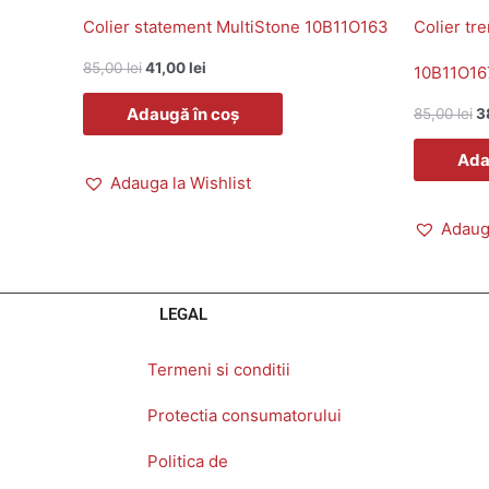
Colier statement MultiStone 10B11O163
Colier tr
85,00
lei
41,00
lei
10B11O16
Adaugă în coș
85,00
lei
3
Ada
Adauga la Wishlist
Adauga
LEGAL
Termeni si conditii
Protectia consumatorului
Politica de