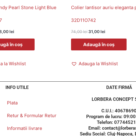
endy Pearl Stone Light Blue
Colier lantisor auriu eleganta 
7
32D11O742
8,00
lei
74,00
lei
31,00
lei
ugă în coș
Adaugă în coș
 la Wishlist
Adauga la Wishlist
INFO UTILE
DATE FIRMĂ
LORBERA CONCEPT S
Plata
C.U.I.: 4067869
Retur & Formular Retur
Program de lucru: 09:00
Telefon: 0774452
Informatii livrare
Email: contact@lorberas
Sediu Social: Cluj-Napoca,