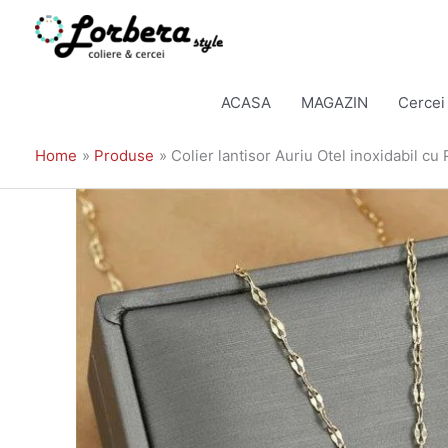
Skip
to
ACASA
MAGAZIN
Cercei
content
Home
Produse
Colier lantisor Auriu Otel inoxidabil 