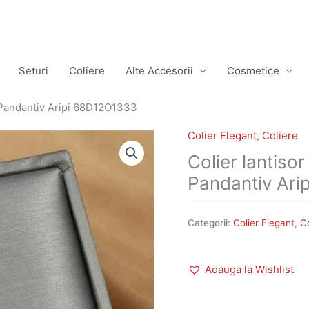
Seturi
Coliere
Alte Accesorii
Cosmetice
cu Pandantiv Aripi 68D12O1333
Colier Elegant
,
Coliere
Colier lantisor
Pandantiv Ar
Categorii:
Colier Elegant
,
Co
Adauga la Wishlist