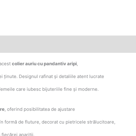
 acest
colier auriu cu pandantiv aripi
,
i ținute. Designul rafinat și detaliile atent lucrate
femeile care iubesc bijuteriile fine și moderne.
re
, oferind posibilitatea de ajustare
în formă de fluture, decorat cu pietricele strălucitoare,
iecărei apariții.