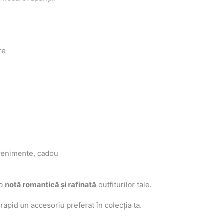
re
 evenimente, cadou
 o
notă romantică și rafinată
outfiturilor tale.
 rapid un accesoriu preferat în colecția ta.