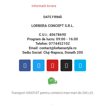
Informatii livrare
DATE FIRMĂ
LORBERA CONCEPT S.R.L.
C.U.I.: 40678690
Program de lucru: 09:00 - 16:00
Telefon: 0774452102
Email: contact@lorberastyle.ro
Sediu Social: Cluj-Napoca, Donath 200
F
T
Y
I
S
a
w
o
n
k
c
i
u
s
y
e
t
t
t
p
b
t
u
a
e
o
e
b
g
Transport GRATUIT pentru comenzi mari mari de 200 LEI.
o
r
e
r
k
a