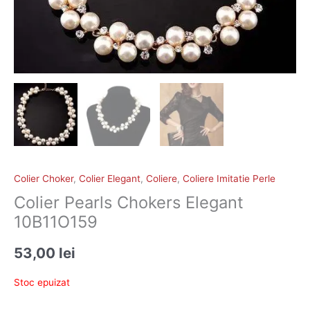
Colier Choker
,
Colier Elegant
,
Coliere
,
Coliere Imitatie Perle
Colier Pearls Chokers Elegant
10B11O159
53,00
lei
Stoc epuizat