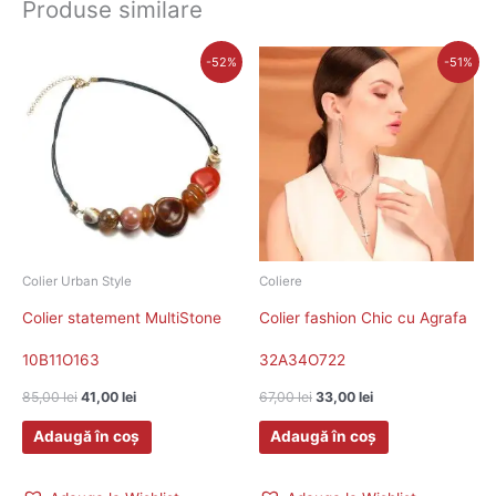
Produse similare
Prețul
Prețul
Prețul
Prețul
-52%
-51%
inițial
curent
inițial
curent
a
este:
a
este:
fost:
41,00 lei.
fost:
33,00 lei.
85,00 lei.
67,00 lei.
Colier Urban Style
Coliere
Colier statement MultiStone
Colier fashion Chic cu Agrafa
10B11O163
32A34O722
85,00
lei
41,00
lei
67,00
lei
33,00
lei
Adaugă în coș
Adaugă în coș