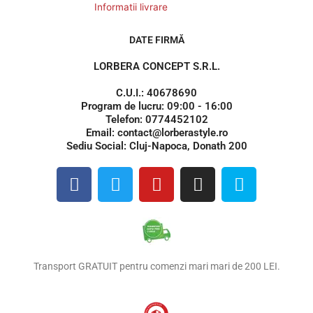
Informatii livrare
DATE FIRMĂ
LORBERA CONCEPT S.R.L.
C.U.I.: 40678690
Program de lucru: 09:00 - 16:00
Telefon: 0774452102
Email: contact@lorberastyle.ro
Sediu Social: Cluj-Napoca, Donath 200
F
T
Y
I
S
a
w
o
n
k
c
i
u
s
y
e
t
t
t
p
b
t
u
a
e
o
e
b
g
Transport GRATUIT pentru comenzi mari mari de 200 LEI.
o
r
e
r
k
a