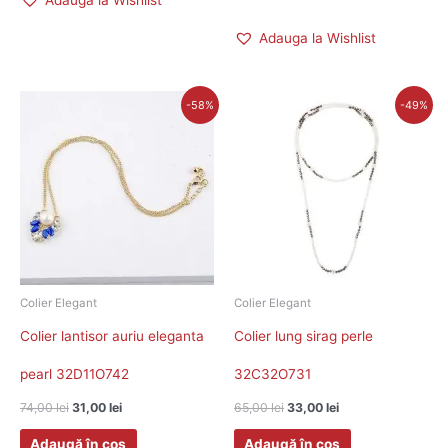
Adauga la Wishlist
Adauga la Wishlist
Prețul
Prețul
Prețul
Prețul
-58%
-49%
inițial
curent
inițial
curent
a
este:
a
este:
fost:
31,00 lei.
fost:
33,00 lei.
74,00 lei.
65,00 lei.
Colier Elegant
Colier Elegant
Colier lantisor auriu eleganta
Colier lung sirag perle
pearl 32D11O742
32C32O731
74,00
lei
31,00
lei
65,00
lei
33,00
lei
Adaugă în coș
Adaugă în coș