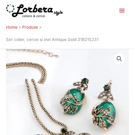
Main
Skip
to
Men
Home
Produse
content
Set colier, cercei si inel Antique Gold 21B21S231