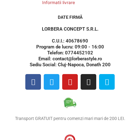
Informatii livrare
DATE FIRMĂ
LORBERA CONCEPT S.R.L.
C.U.I.: 40678690
Program de lucru: 09:00 - 16:00
Telefon: 0774452102
Email: contact@lorberastyle.ro
Sediu Social: Cluj-Napoca, Donath 200
F
T
Y
I
S
a
w
o
n
k
c
i
u
s
y
e
t
t
t
p
b
t
u
a
e
o
e
b
g
Transport GRATUIT pentru comenzi mari mari de 200 LEI.
o
r
e
r
k
a