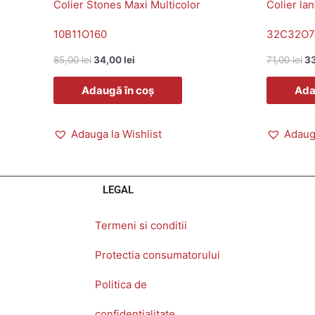
Colier Stones Maxi Multicolor
Colier lan
10B11O160
32C32O7
85,00
lei
34,00
lei
71,00
lei
3
Adaugă în coș
Ada
Adauga la Wishlist
Adauga
LEGAL
Termeni si conditii
Protectia consumatorului
Politica de
confidentialitate