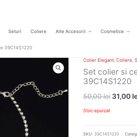
Seturi
Coliere
Alte Accesorii
Cosmetice
hine 39C14S1220
Colier Elegant
,
Coliere
,
S
Prețul
Set colier si c
inițial
39C14S1220
a
50,00
lei
31,00
l
fost:
Stoc epuizat
50,00 le
SKU:
39C14S1220
Catego