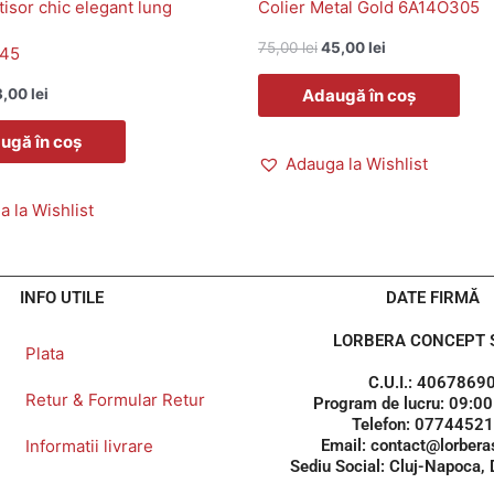
tisor chic elegant lung
Colier Metal Gold 6A14O305
75,00
lei
45,00
lei
45
Adaugă în coș
3,00
lei
ugă în coș
Adauga la Wishlist
 la Wishlist
INFO UTILE
DATE FIRMĂ
LORBERA CONCEPT S
Plata
C.U.I.: 4067869
Retur & Formular Retur
Program de lucru: 09:00
Telefon: 0774452
Informatii livrare
Email: contact@lorberas
Sediu Social: Cluj-Napoca,