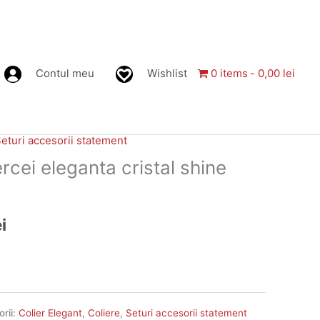
Contul meu
Wishlist
0 items
0,00 lei
eturi accesorii statement
Prețul
ercei eleganta cristal shine
curent
este:
ei
31,00 lei.
i.
rii:
Colier Elegant
,
Coliere
,
Seturi accesorii statement