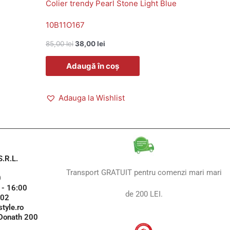
Colier trendy Pearl Stone Light Blue
10B11O167
85,00
lei
38,00
lei
Adaugă în coș
Adauga la Wishlist
.R.L.
Transport GRATUIT pentru comenzi mari mari
0
 - 16:00
de 200 LEI.
102
tyle.ro
 Donath 200