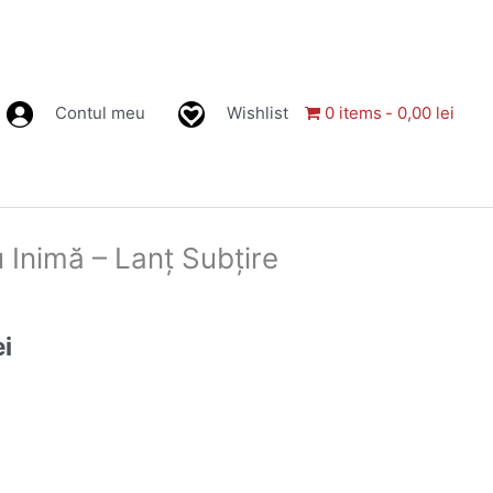
Contul meu
Wishlist
0 items
0,00 lei
Prețul
u Inimă – Lanț Subțire
curent
este:
ei
30,00 lei.
i.