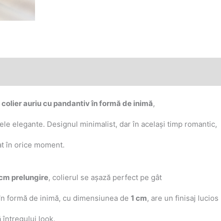
t
colier auriu cu pandantiv în formă de inimă
,
 cele elegante. Designul minimalist, dar în același timp romantic,
tat în orice moment.
cm prelungire
, colierul se așază perfect pe gât
ul în formă de inimă, cu dimensiunea de
1 cm
, are un finisaj lucios
 întregului look.