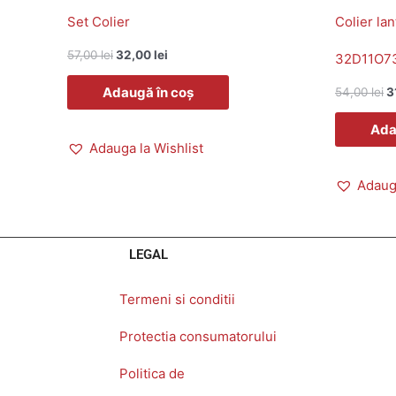
Set Colier
Colier lan
57,00
lei
32,00
lei
32D11O7
Adaugă în coș
54,00
lei
3
Ada
Adauga la Wishlist
Adauga
LEGAL
Termeni si conditii
Protectia consumatorului
Politica de