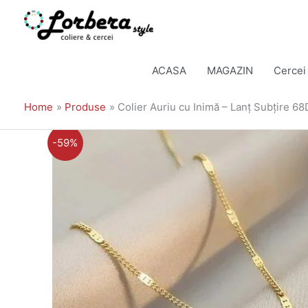
Skip
to
ACASA
MAGAZIN
Cercei
content
Home
Produse
Colier Auriu cu Inimă – Lanț Subțire 
-59%