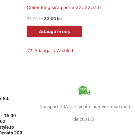
Colier lung sirag perle 32C32O731
65,00
lei
33,00
lei
Adaugă în coș
Adauga la Wishlist
.R.L.
Transport GRATUIT pentru comenzi mari mari
0
 - 16:00
de 200 LEI.
102
tyle.ro
 Donath 200