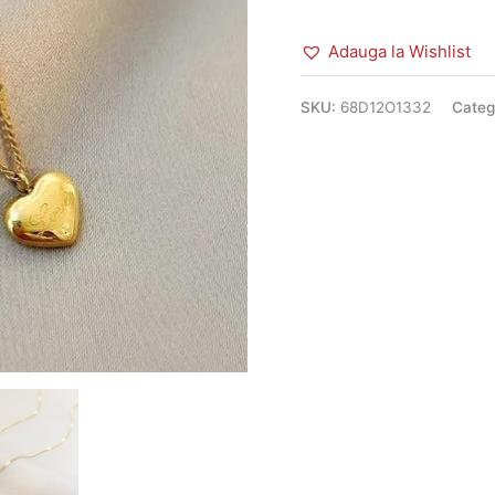
Lanț
Adauga la Wishlist
Subțire
68D12O1332
SKU:
68D12O1332
Categ