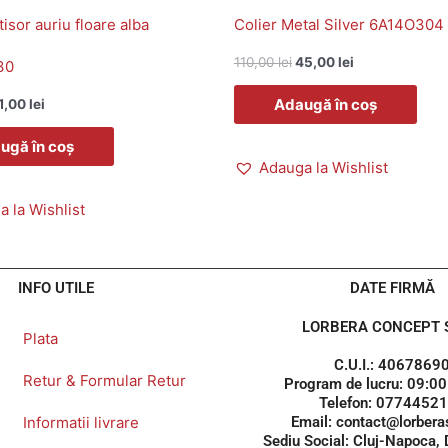
tisor auriu floare alba
Colier Metal Silver 6A14O304
110,00
lei
45,00
lei
30
Adaugă în coș
1,00
lei
ugă în coș
Adauga la Wishlist
 la Wishlist
INFO UTILE
DATE FIRMĂ
LORBERA CONCEPT S
Plata
C.U.I.: 4067869
Retur & Formular Retur
Program de lucru: 09:00
Telefon: 0774452
Informatii livrare
Email: contact@lorberas
Sediu Social: Cluj-Napoca,