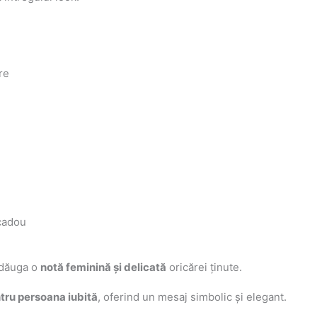
re
 cadou
adăuga o
notă feminină și delicată
oricărei ținute.
tru persoana iubită
, oferind un mesaj simbolic și elegant.