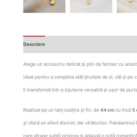
Descriere
Recenzii (0)
Alege un accesoriu delicat și plin de farmec cu aces
ideal pentru a completa atât ținutele de zi, cât și pe
îl transformă într-o bijuterie versatilă și ușor de pur
Realizat pe un lanț subțire și fin, de
44 cm
cu încă
5 
și oferă un efect discret, dar strălucitor. Pandantiv
care atrage subtil privirea și adaugă o notă romantică