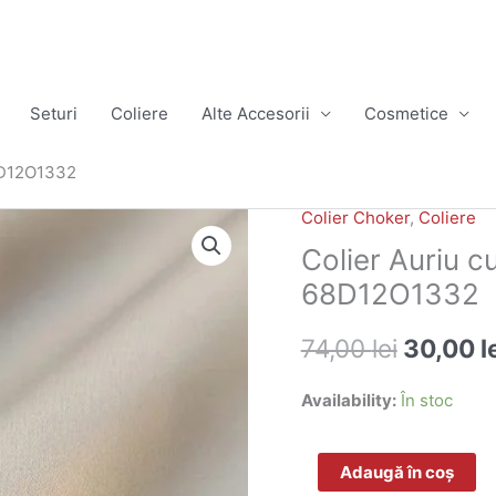
Seturi
Coliere
Alte Accesorii
Cosmetice
68D12O1332
Colier Choker
,
Coliere
Prețul
Cantitate
Colier Auriu c
inițial
Colier
68D12O1332
a
Auriu
74,00
lei
30,00
l
fost:
cu
Availability:
În stoc
74,00 le
Inimă
–
Adaugă în coș